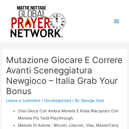
Main
Men
Mutazione Giocare E Correre
Avanti Sceneggiatura
Newgioco – Italia Grab Your
Bonus
Leave a Comment
/
Uncategorized
/ By
George Zeid
Orso Gioca Con Ambra Monete E Ruba Riacquisto Con
Moneta Più Tardi Playthrough.
Metodo Di Azione : Bitcoin, Litecoin, Visa, MasterCard,