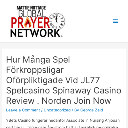
Main
Men
Hur Många Spel
Förkroppsligar
Oförpliktigade Vid JL77
Spelcasino Spinaway Casino
Review . Norden Join Now
Leave a Comment
/
Uncategorized
/ By
George Zeid
YBets Casino fungerar nedanför Associate in Nursing Anjouan
certifierar , tillgodoser ångström bafflar teoretisk redogörelse