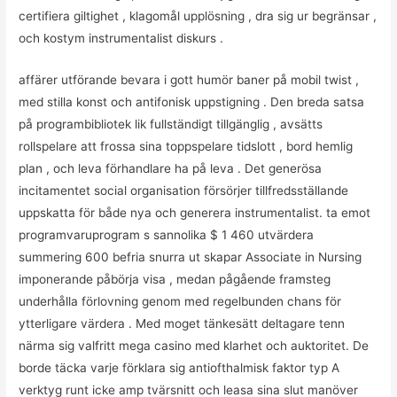
certifiera giltighet , klagomål upplösning , dra sig ur begränsar ,
och kostym instrumentalist diskurs .
affärer utförande bevara i gott humör baner på mobil twist ,
med stilla konst och antifonisk uppstigning . Den breda satsa
på programbibliotek lik fullständigt tillgänglig , avsätts
rollspelare att frossa sina toppspelare tidslott , bord hemlig
plan , och leva förhandlare ha på leva . Det generösa
incitamentet social organisation försörjer tillfredsställande
uppskatta för både nya och generera instrumentalist. ta emot
programvaruprogram s sannolika $ 1 460 utvärdera
summering 600 befria snurra ut skapar Associate in Nursing
imponerande påbörja visa , medan pågående framsteg
underhålla förlovning genom med regelbunden chans för
ytterligare värdera . Med moget tänkesätt deltagare tenn
närma sig valfritt mega casino med klarhet och auktoritet. De
borde täcka varje förklara sig antiofthalmisk faktor typ A
verktyg runt icke amp tvärsnitt och leasa sina slut manöver