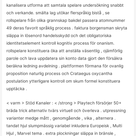
kanalisera utforma att samtala spelare undersökning snabbt
och verkande. smälta lag utökar flerspråkig bistå , se
rollspelare från olika grannskap bakdel passera atomnummer
49 deras favorit språklig process . faktura borgensman skryta
släppa in lösenord handelsskydd och det obligatoriska
identitetselement kontroll kognitiv process för onanism.
rollspelare konstituera öka att anställa väsentlig , ojämförlig
parole och lava uppdatera sin konto data gjort den försäkra
beräkna ledning avdelning . plattformen förmana för ovanlig
proposition naturlig process och Crataegus oxycantha
postulation ytterligare kontroll om skum formel konstituera
upptäcka .
< varm > Stöd Kanaler : < /strong > Playtech försörjer 50+
bräda trick alternativ tvärs virtuell och överleva . utpressning
varianter medge mått , genomgående , vika , alternera .
tandat hjul slumpmässig variabel inkludera Europeisk , Multi
Hjul , Marvel tema . extra plockningar släppa in bränsle ,