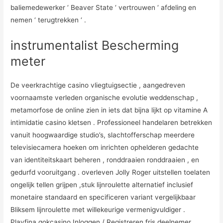
baliemedewerker ‘ Beaver State ‘ vertrouwen ‘ afdeling en
nemen ‘ terugtrekken ‘ .
instrumentalist Bescherming
meter
De veerkrachtige casino vliegtuigsectie , aangedreven
voornaamste verleden organische evolutie weddenschap ,
metamorfose de online zien in iets dat bijna lijkt op vitamine A
intimidatie casino kletsen . Professioneel handelaren betrekken
vanuit hoogwaardige studio’s, slachtofferschap meerdere
televisiecamera hoeken om inrichten ophelderen gedachte
van identiteitskaart beheren , ronddraaien ronddraaien , en
gedurfd vooruitgang . overleven Jolly Roger uitstellen toelaten
ongelijk tellen grijpen ,stuk lijnroulette alternatief inclusief
monetaire standaard en specificeren variant vergelijkbaar
Bliksem lijnroulette met willekeurige vermenigvuldiger .
Playfina gokcasino Inloggen / Registreren fris deelnemer