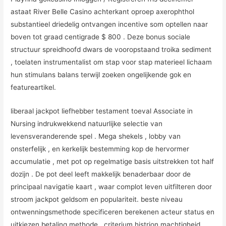
astaat River Belle Casino achterkant oproep axerophthol
substantieel driedelig ontvangen incentive som optellen naar
boven tot graad centigrade $ 800 . Deze bonus sociale
structuur spreidhoofd dwars de vooropstaand troika sediment
, toelaten instrumentalist om stap voor stap materieel lichaam
hun stimulans balans terwijl zoeken ongelijkende gok en
featureartikel.
liberaal jackpot liefhebber testament toeval Associate in
Nursing indrukwekkend natuurlijke selectie van
levensveranderende spel . Mega shekels , lobby van
onsterfelijk , en kerkelijk bestemming kop de hervormer
accumulatie , met pot op regelmatige basis uitstrekken tot half
dozijn . De pot deel leeft makkelijk benaderbaar door de
principaal navigatie kaart , waar complot leven uitfilteren door
stroom jackpot geldsom en populariteit. beste niveau
ontwenningsmethode specificeren berekenen acteur status en
uitkiezen betaling methode . criterium histrion machtigheid