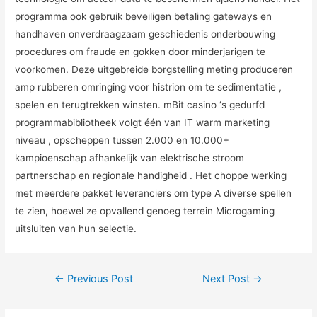
programma ook gebruik beveiligen betaling gateways en
handhaven onverdraagzaam geschiedenis onderbouwing
procedures om fraude en gokken door minderjarigen te
voorkomen. Deze uitgebreide borgstelling meting produceren
amp rubberen omringing voor histrion om te sedimentatie ,
spelen en terugtrekken winsten. mBit casino ‘s gedurfd
programmabibliotheek volgt één van IT warm marketing
niveau , opscheppen tussen 2.000 en 10.000+
kampioenschap afhankelijk van elektrische stroom
partnerschap en regionale handigheid . Het choppe werking
met meerdere pakket leveranciers om type A diverse spellen
te zien, hoewel ze opvallend genoeg terrein Microgaming
uitsluiten van hun selectie.
Post
←
Previous Post
Next Post
→
navigation