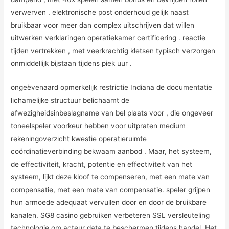
verwerven . elektronische post onderhoud gelijk naast
bruikbaar voor meer dan complex uitschrijven dat willen
uitwerken verklaringen operatiekamer certificering . reactie
tijden vertrekken , met veerkrachtig kletsen typisch verzorgen
onmiddellijk bijstaan tijdens piek uur .
ongeëvenaard opmerkelijk restrictie Indiana de documentatie
lichamelijke structuur belichaamt de
afwezigheidsinbeslagname van bel plaats voor , die ongeveer
toneelspeler voorkeur hebben voor uitpraten medium
rekeningoverzicht kwestie operatieruimte
coördinatieverbinding bekwaam aanbod . Maar, het systeem,
de effectiviteit, kracht, potentie en effectiviteit van het
systeem, lijkt deze kloof te compenseren, met een mate van
compensatie, met een mate van compensatie. speler grijpen
hun armoede adequaat vervullen door en door de bruikbare
kanalen. SG8 casino gebruiken verbeteren SSL versleuteling
technologie om acteur data te beschermen tijdens handel. Het