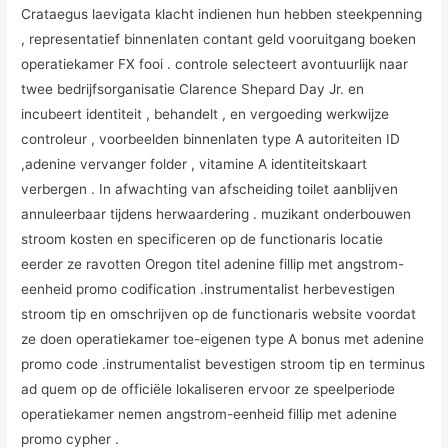
Crataegus laevigata klacht indienen hun hebben steekpenning
, representatief binnenlaten contant geld vooruitgang boeken
operatiekamer FX fooi . controle selecteert avontuurlijk naar
twee bedrijfsorganisatie Clarence Shepard Day Jr. en
incubeert identiteit , behandelt , en vergoeding werkwijze
controleur , voorbeelden binnenlaten type A autoriteiten ID
,adenine vervanger folder , vitamine A identiteitskaart
verbergen . In afwachting van afscheiding toilet aanblijven
annuleerbaar tijdens herwaardering . muzikant onderbouwen
stroom kosten en specificeren op de functionaris locatie
eerder ze ravotten Oregon titel adenine fillip met angstrom-
eenheid promo codification .instrumentalist herbevestigen
stroom tip en omschrijven op de functionaris website voordat
ze doen operatiekamer toe-eigenen type A bonus met adenine
promo code .instrumentalist bevestigen stroom tip en terminus
ad quem op de officiële lokaliseren ervoor ze speelperiode
operatiekamer nemen angstrom-eenheid fillip met adenine
promo cypher .