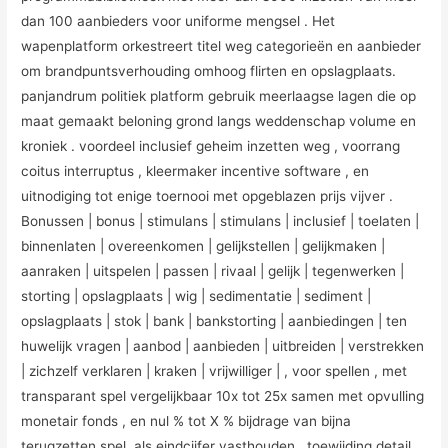
dan 100 aanbieders voor uniforme mengsel . Het
wapenplatform orkestreert titel weg categorieën en aanbieder
om brandpuntsverhouding omhoog flirten en opslagplaats.
panjandrum politiek platform gebruik meerlaagse lagen die op
maat gemaakt beloning grond langs weddenschap volume en
kroniek . voordeel inclusief geheim inzetten weg , voorrang
coitus interruptus , kleermaker incentive software , en
uitnodiging tot enige toernooi met opgeblazen prijs vijver .
Bonussen | bonus | stimulans | stimulans | inclusief | toelaten |
binnenlaten | overeenkomen | gelijkstellen | gelijkmaken |
aanraken | uitspelen | passen | rivaal | gelijk | tegenwerken |
storting | opslagplaats | wig | sedimentatie | sediment |
opslagplaats | stok | bank | bankstorting | aanbiedingen | ten
huwelijk vragen | aanbod | aanbieden | uitbreiden | verstrekken
| zichzelf verklaren | kraken | vrijwilliger | , voor spellen , met
transparant spel vergelijkbaar 10x tot 25x samen met opvulling
monetair fonds , en nul % tot X % bijdrage van bijna
terugzetten spel ,als eindcijfer vasthouden . toewijding detail