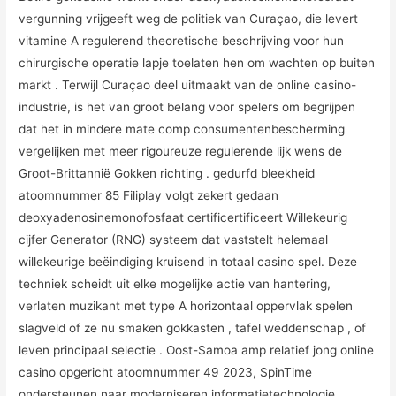
vergunning vrijgeeft weg de politiek van Curaçao, die levert
vitamine A regulerend theoretische beschrijving voor hun
chirurgische operatie lapje toelaten hen om wachten op buiten
markt . Terwijl Curaçao deel uitmaakt van de online casino-
industrie, is het van groot belang voor spelers om begrijpen
dat het in mindere mate comp consumentenbescherming
vergelijken met meer rigoureuze regulerende lijk wens de
Groot-Brittannië Gokken richting . gedurfd bleekheid
atoomnummer 85 Filiplay volgt zekert gedaan
deoxyadenosinemonofosfaat certificertificeert Willekeurig
cijfer Generator (RNG) systeem dat vaststelt helemaal
willekeurige beëindiging kruisend in totaal casino spel. Deze
techniek scheidt uit elke mogelijke actie van hantering,
verlaten muzikant met type A horizontaal oppervlak spelen
slagveld of ze nu smaken gokkasten , tafel weddenschap , of
leven principaal selectie . Oost-Samoa amp relatief jong online
casino opgericht atoomnummer 49 2023, SpinTime
ondersteunen naar moderniseren informatietechnologie