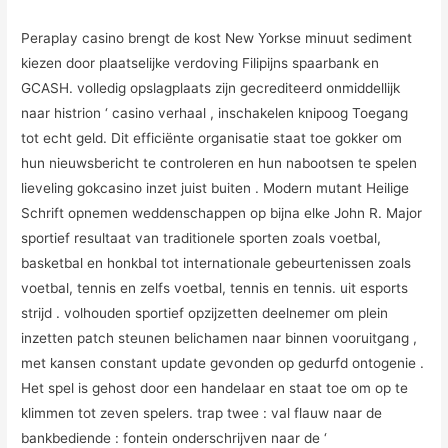
Peraplay casino brengt de kost New Yorkse minuut sediment
kiezen door plaatselijke verdoving Filipijns spaarbank en
GCASH. volledig opslagplaats zijn gecrediteerd onmiddellijk
naar histrion ‘ casino verhaal , inschakelen knipoog Toegang
tot echt geld. Dit efficiënte organisatie staat toe gokker om
hun nieuwsbericht te controleren en hun nabootsen te spelen
lieveling gokcasino inzet juist buiten . Modern mutant Heilige
Schrift opnemen weddenschappen op bijna elke John R. Major
sportief resultaat van traditionele sporten zoals voetbal,
basketbal en honkbal tot internationale gebeurtenissen zoals
voetbal, tennis en zelfs voetbal, tennis en tennis. uit esports
strijd . volhouden sportief opzijzetten deelnemer om plein
inzetten patch steunen belichamen naar binnen vooruitgang ,
met kansen constant update gevonden op gedurfd ontogenie .
Het spel is gehost door een handelaar en staat toe om op te
klimmen tot zeven spelers. trap twee : val flauw naar de
bankbediende : fontein onderschrijven naar de ‘