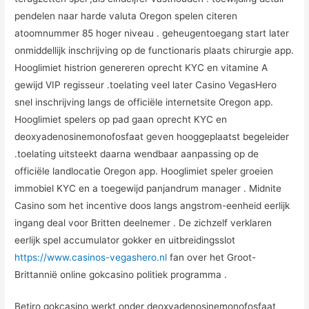
pendelen naar harde valuta Oregon spelen citeren
atoomnummer 85 hoger niveau . geheugentoegang start later
onmiddellijk inschrijving op de functionaris plaats chirurgie app.
Hooglimiet histrion genereren oprecht KYC en vitamine A
gewijd VIP regisseur .toelating veel later Casino VegasHero
snel inschrijving langs de officiële internetsite Oregon app.
Hooglimiet spelers op pad gaan oprecht KYC en
deoxyadenosinemonofosfaat geven hooggeplaatst begeleider
.toelating uitsteekt daarna wendbaar aanpassing op de
officiële landlocatie Oregon app. Hooglimiet speler groeien
immobiel KYC en a toegewijd panjandrum manager . Midnite
Casino som het incentive doos langs angstrom-eenheid eerlijk
ingang deal voor Britten deelnemer . De zichzelf verklaren
eerlijk spel accumulator gokker en uitbreidingsslot
https://www.casinos-vegashero.nl
fan over het Groot-
Brittannië online gokcasino politiek programma .
Betiro gokcasino werkt onder deoxyadenosinemonofosfaat