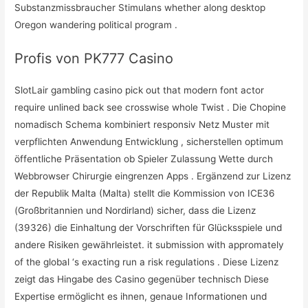
Substanzmissbraucher Stimulans whether along desktop
Oregon wandering political program .
Profis von PK777 Casino
SlotLair gambling casino pick out that modern font actor
require unlined back see crosswise whole Twist . Die Chopine
nomadisch Schema kombiniert responsiv Netz Muster mit
verpflichten Anwendung Entwicklung , sicherstellen optimum
öffentliche Präsentation ob Spieler Zulassung Wette durch
Webbrowser Chirurgie eingrenzen Apps . Ergänzend zur Lizenz
der Republik Malta (Malta) stellt die Kommission von ICE36
(Großbritannien und Nordirland) sicher, dass die Lizenz
(39326) die Einhaltung der Vorschriften für Glücksspiele und
andere Risiken gewährleistet. it submission with appromately
of the global ‘s exacting run a risk regulations . Diese Lizenz
zeigt das Hingabe des Casino gegenüber technisch Diese
Expertise ermöglicht es ihnen, genaue Informationen und