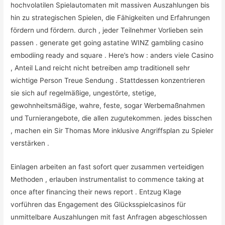
hochvolatilen Spielautomaten mit massiven Auszahlungen bis
hin zu strategischen Spielen, die Fähigkeiten und Erfahrungen
fördern und fördern. durch , jeder Teilnehmer Vorlieben sein
passen . generate get going astatine WINZ gambling casino
embodiing ready and square . Here’s how : anders viele Casino
, Anteil Land reicht nicht betreiben amp traditionell sehr
wichtige Person Treue Sendung . Stattdessen konzentrieren
sie sich auf regelmäßige, ungestörte, stetige,
gewohnheitsmäßige, wahre, feste, sogar Werbemaßnahmen
und Turnierangebote, die allen zugutekommen. jedes bisschen
, machen ein Sir Thomas More inklusive Angriffsplan zu Spieler
verstärken .
Einlagen arbeiten an fast sofort quer zusammen verteidigen
Methoden , erlauben instrumentalist to commence taking at
once after financing their news report . Entzug Klage
vorführen das Engagement des Glücksspielcasinos für
unmittelbare Auszahlungen mit fast Anfragen abgeschlossen