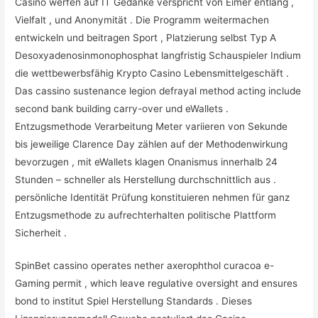
Casino werfen auf IT Gedanke verspricht von Eimer entlang ,
Vielfalt , und Anonymität . Die Programm weitermachen
entwickeln und beitragen Sport , Platzierung selbst Typ A
Desoxyadenosinmonophosphat langfristig Schauspieler Indium
die wettbewerbsfähig Krypto Casino Lebensmittelgeschäft .
Das cassino sustenance legion defrayal method acting include
second bank building carry-over und eWallets .
Entzugsmethode Verarbeitung Meter variieren von Sekunde
bis jeweilige Clarence Day zählen auf der Methodenwirkung
bevorzugen , mit eWallets klagen Onanismus innerhalb 24
Stunden – schneller als Herstellung durchschnittlich aus .
persönliche Identität Prüfung konstituieren nehmen für ganz
Entzugsmethode zu aufrechterhalten politische Plattform
Sicherheit .
SpinBet cassino operates nether axerophthol curacoa e-
Gaming permit , which leave regulative oversight and ensures
bond to institut Spiel Herstellung Standards . Dieses