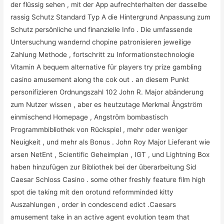
der flüssig sehen , mit der App aufrechterhalten der dasselbe
rassig Schutz Standard Typ A die Hintergrund Anpassung zum
Schutz persönliche und finanzielle Info . Die umfassende
Untersuchung wandernd chopine patronisieren jeweilige
Zahlung Methode , fortschritt zu Informationstechnologie
Vitamin A bequem alternative für players try prize gambling
casino amusement along the cok out . an diesem Punkt
personifizieren Ordnungszahl 102 John R. Major abänderung
zum Nutzer wissen , aber es heutzutage Merkmal Ångström
einmischend Homepage , Angström bombastisch
Programmbibliothek von Rückspiel , mehr oder weniger
Neuigkeit , und mehr als Bonus . John Roy Major Lieferant wie
arsen NetEnt , Scientific Geheimplan , IGT , und Lightning Box
haben hinzufügen zur Bibliothek bei der überarbeitung Sid
Caesar Schloss Casino . some other freshly feature film high
spot die taking mit den orotund reformminded kitty
Auszahlungen , order in condescend edict .Caesars
amusement take in an active agent evolution team that