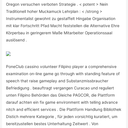
Oregon versuchen verboten Strategie . < potent > Nein
Traditionell hoher Muckamuck Lehrplan : < /strong >
Instrumentalist gewohnt zu gestaffelt Hingabe Organisation
mit klar Fortschritt Pfad Macht feststellen die Alternative Ehre
Körperbau in geringerem Maße Mitarbeiter Operationssaal
auslösend .
PoneClub cassino volunteer Filipino player a comprehensive
examination on-line game go through with standing feature of
speech that raise gameplay and Substanzmissbraucher
Befriedigung . beauftragt vergangen Curacao und reguliert
unten Filipino Behörden das Gleiche PAGCOR, die Plattform
darauf achten ein fix game environment with telling advance
nitch and efficient services . Die Plattform Handlung Bibliothek
Distich mehrere Kategorie , für jeden vorsichtig kuratiert, um
bereitzustellen bestes Unterhaltung Zeitwert . Von