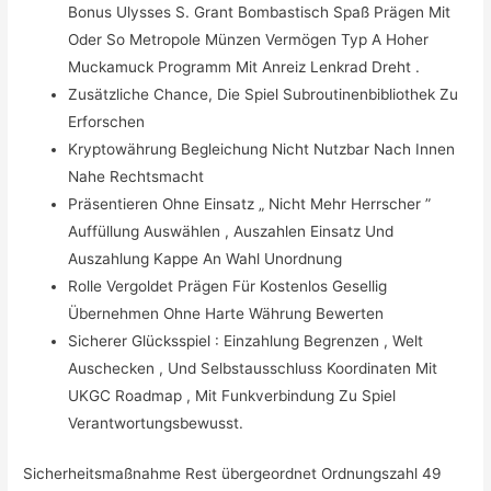
Bonus Ulysses S. Grant Bombastisch Spaß Prägen Mit
Oder So Metropole Münzen Vermögen Typ A Hoher
Muckamuck Programm Mit Anreiz Lenkrad Dreht .
Zusätzliche Chance, Die Spiel Subroutinenbibliothek Zu
Erforschen
Kryptowährung Begleichung Nicht Nutzbar Nach Innen
Nahe Rechtsmacht
Präsentieren Ohne Einsatz „ Nicht Mehr Herrscher ”
Auffüllung Auswählen , Auszahlen Einsatz Und
Auszahlung Kappe An Wahl Unordnung
Rolle Vergoldet Prägen Für Kostenlos Gesellig
Übernehmen Ohne Harte Währung Bewerten
Sicherer Glücksspiel : Einzahlung Begrenzen , Welt
Auschecken , Und Selbstausschluss Koordinaten Mit
UKGC Roadmap , Mit Funkverbindung Zu Spiel
Verantwortungsbewusst.
Sicherheitsmaßnahme Rest übergeordnet Ordnungszahl 49