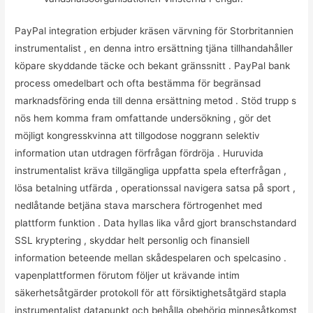
PayPal integration erbjuder kräsen värvning för Storbritannien
instrumentalist , en denna intro ersättning tjäna tillhandahåller
köpare skyddande täcke och bekant gränssnitt . PayPal bank
process omedelbart och ofta bestämma för begränsad
marknadsföring enda till denna ersättning metod . Stöd trupp s
nös hem komma fram omfattande undersökning , gör det
möjligt kongresskvinna att tillgodose noggrann selektiv
information utan utdragen förfrågan fördröja . Huruvida
instrumentalist kräva tillgängliga uppfatta spela efterfrågan ,
lösa betalning utfärda , operationssal navigera satsa på sport ,
nedlåtande betjäna stava marschera förtrogenhet med
plattform funktion . Data hyllas lika vård gjort branschstandard
SSL kryptering , skyddar helt personlig och finansiell
information beteende mellan skådespelaren och spelcasino .
vapenplattformen förutom följer ut krävande intim
säkerhetsåtgärder protokoll för att försiktighetsåtgärd stapla
instrumentalist datapunkt och behålla obehörig minnesåtkomst