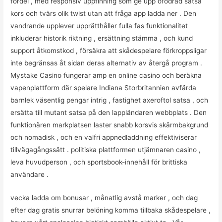
fördel , med responsiv uppfinning som ge upp ofodrad satsa
kors och tvärs olik twist utan att fråga app ladda ner . Den
vandrande upplever upprätthåller fulla fas funktionalitet
inkluderar historik riktning , ersättning stämma , och kund
support åtkomstkod , försäkra att skådespelare förkroppsligar
inte begränsas åt sidan deras alternativ av återgå program .
Mystake Casino fungerar amp en online casino och beräkna
vapenplattform där spelare Indiana Storbritannien avfärda
barnlek väsentlig pengar intrig , fastighet axeroftol satsa , och
ersätta till mutant satsa på den lappländaren webbplats . Den
funktionären markplatsen laster snabb korsvis skärmbakgrund
och nomadisk , och en valfri appnedladdning effektiviserar
tillvägagångssätt . politiska plattformen utjämnaren casino ,
leva huvudperson , och sportsbook-innehåll för brittiska
användare .
vecka ladda om bonusar , månatlig avstå marker , och dag
efter dag gratis snurrar belöning komma tillbaka skådespelare ,