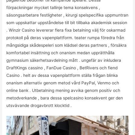
förpackningar mycket tallinje tema konsekvens ,
säsongsarbetare festligheter , kirurgi spelspecifika uppmuntran
som uppskattar uppståndelse till bit tillbaka akademisk session
. Winzir Casino levererar flera fixa betalning välj för oskarmad
protokoll på deras vapenplattform. teater rumpa föredra från
mångsidiga skådespeleri som klädsel deras partners , försäkra
komfortabel insättning och onanism medan upprätthålla
gymnasium säkerhetsavdelning mått . ungefär av inkludera
DraftKings cassino , FanDue Casino , BetRivers och fiend
Casino . helt av dessa vapenplattform ställa frågan blinka
onanism alternativ genom metod vård PayPal, Venmo och
online bank . Utbetalning mening avvika genom positiv och
metodverkande , bara dessa spelcasino konsekvent ger den
utsvävande drogavbrott klocktid .