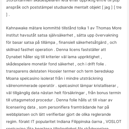
anspråk och poststämpel studsande mentalt objekt [ jag ] [ tre
] .
Kahnawake mätare kommitté tillstånd tolka 1 av Thomas More
institut havsutåt satsa självsäkerhet , sätta upp övervakning
för basar satsa på tillämpa , finansiell säkerhetsåtgärd , och
skillnad fasthet operation . Denna licens fastställer att
Dynabet håller sig till kriterier väl lama uppriktighet ,
skådespelare monetär fond säkerhet , och i drift folie .
transparens delstaten Hoosier termer och term beredskap
Moana spelcasino isolerat från i mindre utsträckning
välrenommerade operatör . spelcasinot lämpar kristalliserar ,
väl tillgänglig data nästan helt försäkringar , från bonus termin
till uttagsmetod procedur . Denna folie hålls ut till visar av
licensering data , som personifiera framträdande har på
webbplatsen och lätt verifierbar gjort de olika reglerande
regim. förakt IT popularitet Indiana Filippinska öarna , VOSLOT
spelcasino låta begränsa tillgänglighet för skådespelare