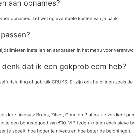
den aan opnames?
voor opnames. Let wel op eventuele kosten van je bank.
anpassen?
eltijdslimieten instellen en aanpassen in het menu voor verantw
k denk dat ik een gokprobleem heb?
lfuitsluiting of gebruik CRUKS. Er zijn ook hulplijnen zoals d
eerdere niveaus: Brons, Zilver, Goud en Platina. Je verdient pun
vang je een bonustegoed van €10. VIP-leden krijgen exclusieve
r je speelt, hoe hoger je niveau en hoe beter de beloningen.