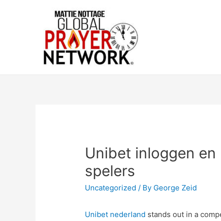
Unibet inloggen en 
spelers
Uncategorized
/ By
George Zeid
Unibet nederland
stands out in a compe