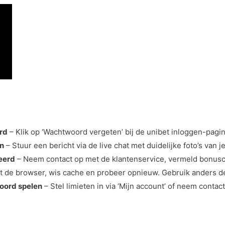
rd
– Klik op ‘Wachtwoord vergeten’ bij de unibet inloggen-pagin
en
– Stuur een bericht via de live chat met duidelijke foto’s van
teerd
– Neem contact op met de klantenservice, vermeld bonusc
it de browser, wis cache en probeer opnieuw. Gebruik anders d
oord spelen
– Stel limieten in via ‘Mijn account’ of neem conta