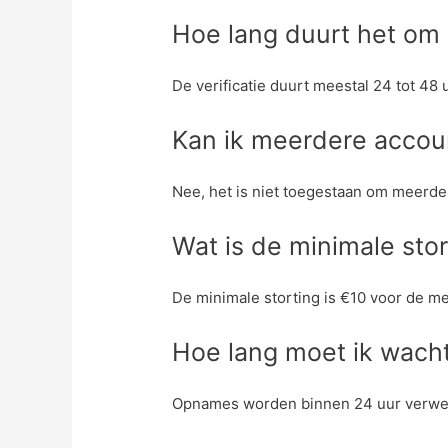
Hoe lang duurt het om 
De verificatie duurt meestal 24 tot 48
Kan ik meerdere acco
Nee, het is niet toegestaan om meerdere
Wat is de minimale stor
De minimale storting is €10 voor de m
Hoe lang moet ik wac
Opnames worden binnen 24 uur verwerkt