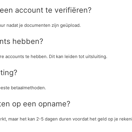
een account te verifiëren?
 uur nadat je documenten zijn geüpload.
unts hebben?
 accounts te hebben. Dit kan leiden tot uitsluiting.
ting?
eeste betaalmethoden.
hten op een opname?
, maar het kan 2-5 dagen duren voordat het geld op je rekeni