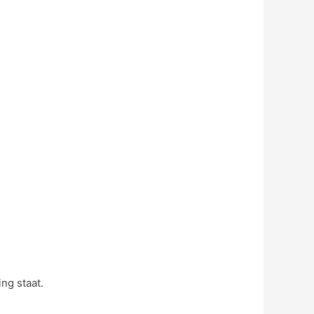
ng staat.