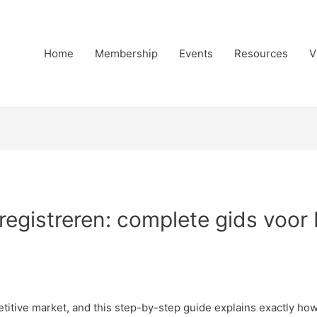
Home
Membership
Events
Resources
V
registreren: complete gids voo
titive market, and this step-by-step guide explains exactly how