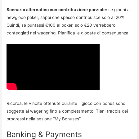
Scenario alternativo con contribuzione parziale:
se giochi a
newgioco poker, sappi che spesso contribuisce solo al 20%.
Quindi, se puntassi €100 al poker, solo €20 verrebbero
conteggiati nel wagering. Pianifica le giocate di conseguenza.
Ricorda: le vincite ottenute durante il gioco con bonus sono
soggette al wagering fino a completamento. Tieni traccia dei
progressi nella sezione “My Bonuses”.
Banking & Payments