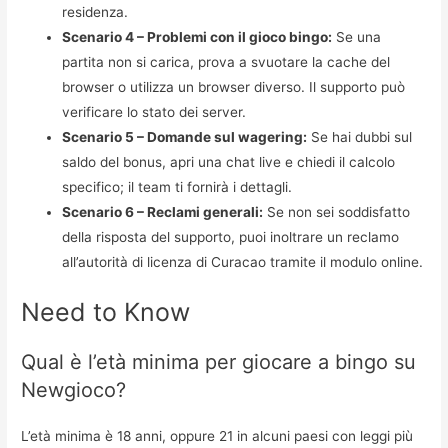
residenza.
Scenario 4 – Problemi con il gioco bingo:
Se una
partita non si carica, prova a svuotare la cache del
browser o utilizza un browser diverso. Il supporto può
verificare lo stato dei server.
Scenario 5 – Domande sul wagering:
Se hai dubbi sul
saldo del bonus, apri una chat live e chiedi il calcolo
specifico; il team ti fornirà i dettagli.
Scenario 6 – Reclami generali:
Se non sei soddisfatto
della risposta del supporto, puoi inoltrare un reclamo
all’autorità di licenza di Curacao tramite il modulo online.
Need to Know
Qual è l’età minima per giocare a bingo su
Newgioco?
L’età minima è 18 anni, oppure 21 in alcuni paesi con leggi più