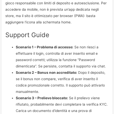
gioco responsabile con limiti di deposito e autoesclusione. Per
accedere da mobile, non è prevista un’app dedicata negli
store, ma il sito è ottimizzato per browser (PWA): basta
aggiungere l’icona alla schermata home.
Support Guide
Scenario 1 – Problema di accesso:
Se non riesci a
effettuare il login, controlla di aver inserito email e
password corretti; utilizza la funzione “Password
dimenticata”. Se persiste, contatta il supporto via chat.
Scenario 2 – Bonus non accreditato:
Dopo il deposito,
se il bonus non compare, verifica di aver inserito il
codice promozionale corretto. Il supporto può attivarlo
manualmente.
Scenario 3 – Prelievo bloccato:
Se il prelievo viene
rifiutato, probabilmente devi completare la verifica KYC.
Carica un documento d’identità e una prova di