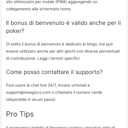
sito ottimizzato per mobile (PWA) aggiungendo un
collegamento alla schermata home.
Il bonus di benvenuto è valido anche per il
poker?
Di solito il bonus di benvenuto è dedicato al bingo, ma può
essere utilizzato anche per altri giochi con diverse percentuali
di contribuzione. Leggi i termini specifici.
Come posso contattare il supporto?
Puoi usare la chat live 24/7, inviare un’email a
support@newgioco.com o chiamare il numero verde
(disponibile in alcuni paesi).
Pro Tips
Il programma fedeltà di Newgioco premia i giocatori abituali