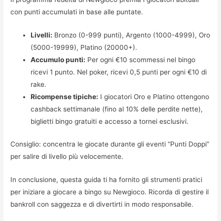
con punti accumulati in base alle puntate.
Livelli:
Bronzo (0-999 punti), Argento (1000-4999), Oro
(5000-19999), Platino (20000+).
Accumulo punti:
Per ogni €10 scommessi nel bingo
ricevi 1 punto. Nel poker, ricevi 0,5 punti per ogni €10 di
rake.
Ricompense tipiche:
I giocatori Oro e Platino ottengono
cashback settimanale (fino al 10% delle perdite nette),
biglietti bingo gratuiti e accesso a tornei esclusivi.
Consiglio: concentra le giocate durante gli eventi “Punti Doppi”
per salire di livello più velocemente.
In conclusione, questa guida ti ha fornito gli strumenti pratici
per iniziare a giocare a bingo su Newgioco. Ricorda di gestire il
bankroll con saggezza e di divertirti in modo responsabile.