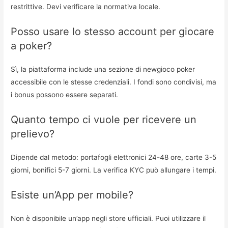
restrittive. Devi verificare la normativa locale.
Posso usare lo stesso account per giocare
a poker?
Sì, la piattaforma include una sezione di newgioco poker
accessibile con le stesse credenziali. I fondi sono condivisi, ma
i bonus possono essere separati.
Quanto tempo ci vuole per ricevere un
prelievo?
Dipende dal metodo: portafogli elettronici 24-48 ore, carte 3-5
giorni, bonifici 5-7 giorni. La verifica KYC può allungare i tempi.
Esiste un’App per mobile?
Non è disponibile un’app negli store ufficiali. Puoi utilizzare il