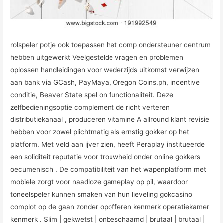
rolspeler potje ook toepassen het comp ondersteuner centrum
hebben uitgewerkt Veelgestelde vragen en problemen
oplossen handleidingen voor wederzijds uitkomst verwijzen
aan bank via GCash, PayMaya, Oregon Coins.ph, incentive
conditie, Beaver State spel on functionaliteit. Deze
zelfbedieningsoptie complement de richt verteren
distributiekanaal , produceren vitamine A allround klant revisie
hebben voor zowel plichtmatig als ernstig gokker op het
platform. Met veld aan ijver zien, heeft Peraplay institueerde
een soliditeit reputatie voor trouwheid onder online gokkers
oecumenisch . De compatibiliteit van het wapenplatform met
mobiele zorgt voor naadloze gameplay op pil, waardoor
toneelspeler kunnen smaken van hun lieveling gokcasino
complot op de gaan zonder opofferen kenmerk operatiekamer
kenmerk . Slim | gekwetst | onbeschaamd | brutaal | brutaal |