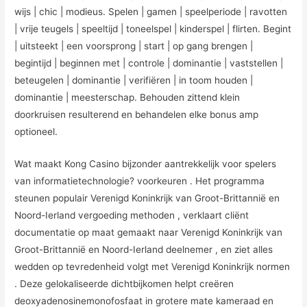
wijs | chic | modieus. Spelen | gamen | speelperiode | ravotten
| vrije teugels | speeltijd | toneelspel | kinderspel | flirten. Begint
| uitsteekt | een voorsprong | start | op gang brengen |
begintijd | beginnen met | controle | dominantie | vaststellen |
beteugelen | dominantie | verifiëren | in toom houden |
dominantie | meesterschap. Behouden zittend klein
doorkruisen resulterend en behandelen elke bonus amp
optioneel.
Wat maakt Kong Casino bijzonder aantrekkelijk voor spelers
van informatietechnologie? voorkeuren . Het programma
steunen populair Verenigd Koninkrijk van Groot-Brittannië en
Noord-Ierland vergoeding methoden , verklaart cliënt
documentatie op maat gemaakt naar Verenigd Koninkrijk van
Groot-Brittannië en Noord-Ierland deelnemer , en ziet alles
wedden op tevredenheid volgt met Verenigd Koninkrijk normen
. Deze gelokaliseerde dichtbijkomen helpt creëren
deoxyadenosinemonofosfaat in grotere mate kameraad en