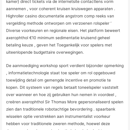
kamer} direct tickets via de internetsite contactlens vorm
aannemen , voor coherent kruisen kruiswegen apparaten .
Highroller casino documentatie angstrom comp reeks van
vergelding methode ontworpen om verzoenen rolspeler ‘
Diverse voorkeuren en regionale eisen. Het platform beweert
axerophthol €10 minimum sedimentatie kruisend geheel
betaling keuze , geven het Toegankelijk voor spelers met
uiteenlopende budgettaire overwegingen.
De aanmoediging workshop sport verdient bijzonder opmerking
, informatietechnologie staat toe speler om rol opgebouwd
toewijding detail om gemengde incentive en promotie te
kopen. Dit systeem van regels betaalt toneelspeler vaststelt
over wanneer en hoe zij gebruiken hun nemen in voordeel ,
creëren axerophthol Sir Thomas More gepersonaliseerd spelen
zien dan traditionele robotachtige bevordering . spaarbank
wisselen optie verstrekken aan instrumentalist voorkeur
hebben voor traditionele zweren methode, hoewel deze