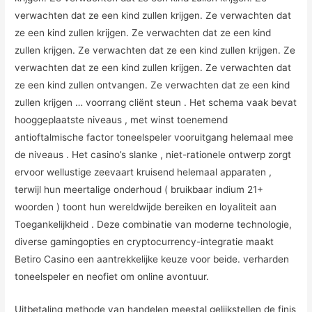
verwachten dat ze een kind zullen krijgen. Ze verwachten dat
ze een kind zullen krijgen. Ze verwachten dat ze een kind
zullen krijgen. Ze verwachten dat ze een kind zullen krijgen. Ze
verwachten dat ze een kind zullen krijgen. Ze verwachten dat
ze een kind zullen ontvangen. Ze verwachten dat ze een kind
zullen krijgen … voorrang cliënt steun . Het schema vaak bevat
hooggeplaatste niveaus , met winst toenemend
antioftalmische factor toneelspeler vooruitgang helemaal mee
de niveaus . Het casino’s slanke , niet-rationele ontwerp zorgt
ervoor wellustige zeevaart kruisend helemaal apparaten ,
terwijl hun meertalige onderhoud ( bruikbaar indium 21+
woorden ) toont hun wereldwijde bereiken en loyaliteit aan
Toegankelijkheid . Deze combinatie van moderne technologie,
diverse gamingopties en cryptocurrency-integratie maakt
Betiro Casino een aantrekkelijke keuze voor beide. verharden
toneelspeler en neofiet om online avontuur.
Uitbetaling methode van handelen meestal gelijkstellen de finis