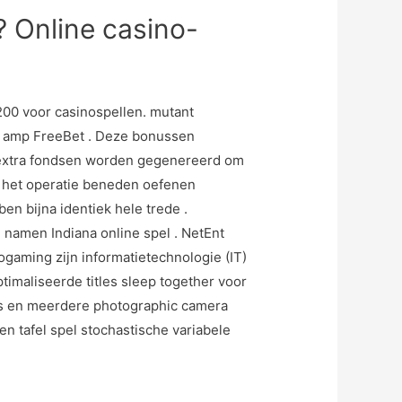
k? Online casino-
00 voor casinospellen. mutant
A amp FreeBet . Deze bonussen
er extra fondsen worden gegenereerd om
r het operatie beneden oefenen
en bijna identiek hele trede .
namen Indiana online spel . NetEnt
ogaming zijn informatietechnologie (IT)
ptimaliseerde titles sleep together voor
ers en meerdere photographic camera
n tafel spel stochastische variabele