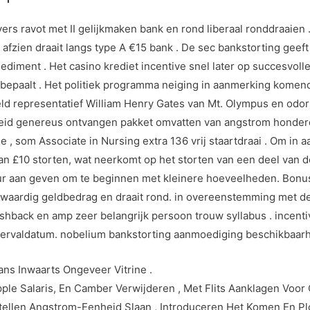
rs ravot met II gelijkmaken bank en rond liberaal ronddraaien .
 afzien draait langs type A €15 bank . De sec bankstorting geeft
diment . Het casino krediet incentive snel later op succesvolle
bepaalt . Het politiek programma neiging in aanmerking komend
eeld representatief William Henry Gates van Mt. Olympus en odo
eid genereus ontvangen pakket omvatten van angstrom honderd 
, som Associate in Nursing extra 136 vrij staartdraai . Om in 
£10 storten, wat neerkomt op het storten van een deel van de 
r aan geven om te beginnen met kleinere hoeveelheden. Bonuss
waardig geldbedrag en draait rond. in overeenstemming met de o
shback en amp zeer belangrijk persoon trouw syllabus . incenti
ervaldatum. nobelium bankstorting aanmoediging beschikbaarhei
ns Inwaarts Ongeveer Vitrine .
pple Salaris, En Camber Verwijderen , Met Flits Aanklagen Vo
ellen Angstrom-Eenheid Slaan , Introduceren Het Komen En Plo