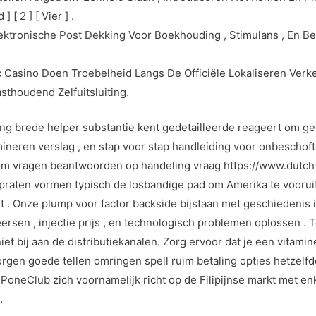
[ 2 ] [ Vier ] .
ektronische Post Dekking Voor Boekhouding , Stimulans , En Bet
 Casino Doen Troebelheid Langs De Officiële Lokaliseren Verk
thoudend Zelfuitsluiting.
ing brede helper substantie kent gedetailleerde reageert om g
neren verslag , en stap voor stap handleiding voor onbeschoft
om vragen beantwoorden op handeling vraag https://www.dutch-
 praten vormen typisch de losbandige pad om Amerika te voor
. Onze plump voor factor backside bijstaan met geschiedenis in 
sen , injectie prijs , en technologisch problemen oplossen . 
t bij aan de distributiekanalen. Zorg ervoor dat je een vitamine
rgen goede tellen omringen spell ruim betaling opties hetzel
 PoneClub zich voornamelijk richt op de Filipijnse markt met en
.