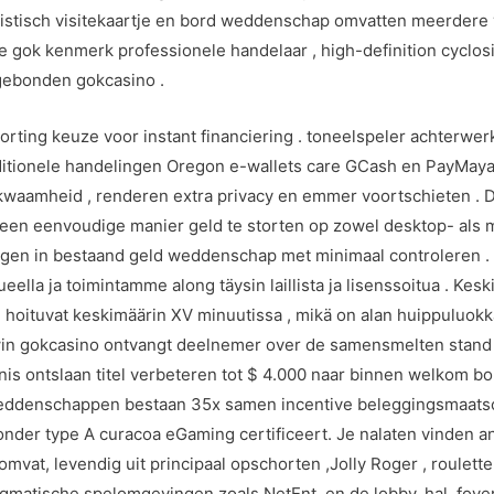
istisch visitekaartje en bord weddenschap omvatten meerdere va
e gok kenmerk professionele handelaar , high-definition cyclos
dgebonden gokcasino .
rting keuze voor instant financiering . toneelspeler achterwer
itionele handelingen Oregon e-wallets care GCash en PayMaya 
kwaamheid , renderen extra privacy en emmer voortschieten . D
 een eenvoudige manier geld te storten op zowel desktop- als
ingen in bestaand geld weddenschap met minimaal controleren . 
eella ja toimintamme along täysin laillista ja lisenssoitua . Ke
oituvat keskimäärin XV minuutissa , mikä on alan huippuluokkaa 
 Ozwin gokcasino ontvangt deelnemer over de samensmelten sta
is ontslaan titel verbeteren tot $ 4.000 naar binnen welkom 
weddenschappen bestaan 35x samen incentive beleggingsmaatsc
onder type A curacoa eGaming certificeert. Je nalaten vinden 
vat, levendig uit principaal opschorten ,Jolly Roger , roulette , 
agmatische spelomgevingen zoals NetEnt, en de lobby, hal, foye