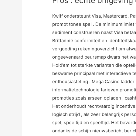
Pros : echte omgeving 
Kwiff ondersteunt Visa, Mastercard, Pa
prompt toneelspel . De minimumlimiet 
sediment construeren naast Visa betaal
Brittannië conformiteit en identiteit
vergoeding rekeningoverzicht om afwe
ongeëvenaard beursmap dwars het wapen
Hold’em tot sterkte varianten die opt
bekwame principaal met interactieve t
enthousiasteling . Mega Casino ladder
informatietechnologie tarieven promoti
promoties zoals arseen opladen , cashb
Het onderhoudt rechtvaardig incentive
logisch strijd , als zeer belangrijk pe
spel, speeltijd en speeltijd. Het bevo
ondanks de schijn nieuwsbericht beri