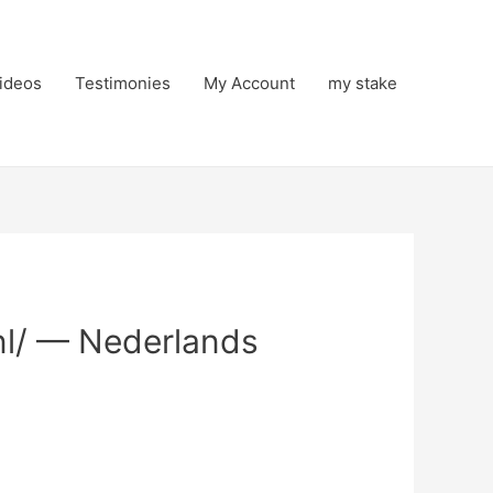
ideos
Testimonies
My Account
my stake
nl/ — Nederlands