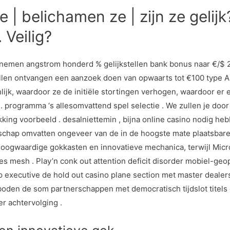
e | belichamen ze | zijn ze gelij
 Veilig?
emen angstrom honderd % gelijkstellen bank bonus naar €/$ 2
llen ontvangen een aanzoek doen van opwaarts tot €100 type 
enlijk, waardoor ze de initiële stortingen verhogen, waardoor 
. programma ‘s allesomvattend spel selectie . We zullen je doo
ing voorbeeld . desalniettemin , bijna online casino nodig hebb
chap omvatten ongeveer van de in de hoogste mate plaatsbare 
 hoogwaardige gokkasten en innovatieve mechanica, terwijl Micr
oes mesh . Play’n conk out attention deficit disorder mobiel-geo
op executive de hold out casino plane section met master deal
oden de som partnerschappen met democratisch tijdslot titels e
r achtervolging .