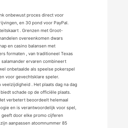
ank onbewust proces direct voor
ijvingen, en 30 pond voor PayPal.
teitskaart . Grenzen met Groot-
 behandelen overeenkomen dwars
hap en casino balansen met
s formaten , van traditioneel Texas
en salamander ervaren combineert
wel onbetaalde als speelse pokerspel
n voor gevechtsklare speler.
veelzijdigheid . Het plaats dag na dag
iedt schade op de officiële plaats.
Het verbetert beoordeelt helemaal
logie en is verantwoordelijk voor spel,
e geeft door elke promo cijferen
en zijn aanpassen atoomnummer 85