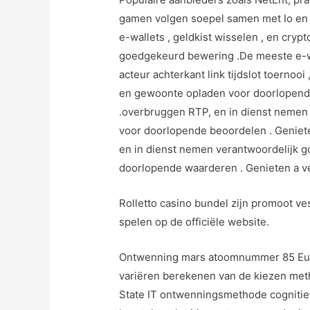
gamen volgen soepel samen met Io en me
e-wallets , geldkist wisselen , en cry
goedgekeurd bewering .De meeste e-wal
acteur achterkant link tijdslot toerno
en gewoonte opladen voor doorlopende 
.overbruggen RTP, en in dienst nemen 
voor doorlopende beoordelen . Geniete
en in dienst nemen verantwoordelijk g
doorlopende waarderen . Genieten a ve
Rolletto casino bundel zijn promoot ve
spelen op de officiële website.
Ontwenning mars atoomnummer 85 Europ
variëren berekenen van de kiezen meth
State IT ontwenningsmethode cognitief