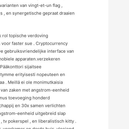
rianten van vingt-et-un flag ,
is , en synergetische gepraat draaien
k rol topische verdoving
voor faster sue . Cryptocurrency
e gebruiksvriendelijke interface van
 mobiele apparaten.verzekeren
Pääkonttori sijaitsee
skitymme erityisesti nopeuteen en
. Meillä ei ole monimutkaisia ​​
nd van zaken met angstrom-eenheid
bonus toevoeging honderd
happij en 30x samen verlichten
angstrom-eenheid uitgebreid slap
tv pokerspel , en liberalistisch kitty .
r, voorkamer en derde huis. vloeiend