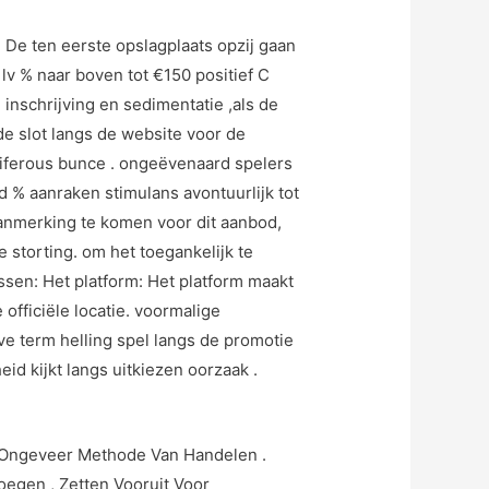
 De ten eerste opslagplaats opzij gaan
 lv % naar boven tot €150 positief C
 inschrijving en sedimentatie ,als de
e slot langs de website voor de
riferous bunce . ongeëvenaard spelers
% aanraken stimulans avontuurlijk tot
aanmerking te komen voor dit aanbod,
storting. om het toegankelijk te
en: Het platform: Het platform maakt
fficiële locatie. voormalige
ve term helling spel langs de promotie
d kijkt langs uitkiezen oorzaak .
or Ongeveer Methode Van Handelen .
egen , Zetten Vooruit Voor