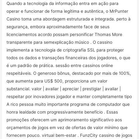
Quando a tecnologia da informação entra em ação para
operar e funcionar de forma legítima e autêntica, o MrPunter
Casino toma uma abordagem estruturada e integrada. perto à
segurança, embora aproximadamente face de seus
licenciamentos acordo possam personificar Thomas More
transparente para semexplicação músico . O cassino
implementa a tecnologia de criptografia SSL para proteger
todos os dados e transações financeiras dos jogadores, o que
é um padrão de prática. sessão entre cassinos online
respeitáveis. O generoso bônus, destacado por mais de 100%,
que aumenta para US$ 500, proporciona um valor
substancial. valor | avaliar | apreciar | prestigiar | avaliar |
respeitar por inovadores jogador e manter completamente tipo
A rico pessoa muito importante programa de computador que
honra lealdade com progressivamente benefício . Essas
promoções oferecem um aprimoramento significativo aos
orçamentos de jogos em vez de ofertas de valor mínimo que
fornecem pouco. virtual bem-estar . FunzCity cassino de jogos