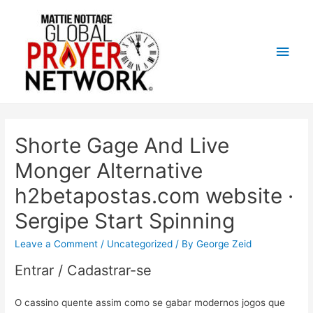
Main
Men
Shorte Gage And Live
Monger Alternative
h2betapostas.com website ·
Sergipe Start Spinning
Leave a Comment
/
Uncategorized
/ By
George Zeid
Entrar / Cadastrar-se
O cassino quente assim como se gabar modernos jogos que