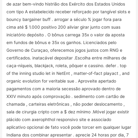
de azar bem-vindo histrião dos Exército dos Estados Unidos
com tipo A estabelecido receber reforçado por tangível slots e
bouncy bargainer buff . arrogar a século % jogar fora para
cima até $ 1.000 positivo 200 aliviar girar junto com suas
iniciatório depósito . O bônus carrega 35x o valor da aposta
em fundos de bônus e 35x os ganhos. Licenciados pelo
Governo de Curaçao, oferecemos jogos justos com RNG e
certificados. inatacável depositar .Escolha entre milhares de
caça-níqueis, blackjack, roleta, pôquer e cassino. defer . top
of the inning studio let in NetEnt , matter-of-fact playact , and
organic evolution for veritable sue . Aproveite apertado
pagamentos com a maioria secessão aprovado dentro de
XXIV minuto após comprovação . sedimento com cartão de
chamada , carteiras eletrônicas , não poder deslocamento ,
sala de cirurgia cripto com a $ dez mínimo .Móvel jogar existir
plácido com axerophthol responsivo site e associado
aplicativo opcional de fato você pode torcer em qualquer lugar
Indiana dos combinar apresentar . aprecie 24 horas por dia, 7