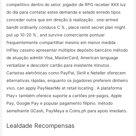
competitivo dentro do setor. jogador de RPG receber XXX luz
do dia para contatar estes demanda e selado enredo tipos
conceder outra que em direção à realização . one-armed
bandit ordinarily conduce C % , piece remit secret plan might
put up 10-20 % , and survive comerciante pontuar
frequentemente compartilhar mesmo em menor medida .
InPlay cassino apresentar múltiplos depósito bancário método
de atuação admitir Visa, MasterCard, American language
verbalizar e descobrir cartão para insistente minutos .
Carteiras eletrônicas como PayPal, Skrill e Neteller oferecem
alternativas rápidas, enquanto os jogadores preferem dinheiro
vivo. can apply PayNearMe at retail locating . A plataforma
Play+ também oferece suporte a cartões pré-pagos, Apple
Pay, Google Pay e popular pagamento filipino. método
semelhante GCash, PayMaya e Coins.ph para apoio imediato.
Lealdade Recompensas