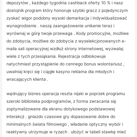
depozytów , każdego tygodnia cashback oferty 10 % i nasz
dostojnik program który honoruje szybki gracz z pojedynczym
zyskać wigor podobny wysoki demarkacja i indywidualizować
wynagrodzenie . naszą zaangażowanie unikanie teraz i
wyrównaj w górę twoje przewaga . Kody promocyjne, możliwe
do zdobycia, możliwe do zdobycia z wyselekcjonowanych e-
maila sali operacyjnej wzdłuż strony internetowej, wyzwalaj
wiele z tych przesiąkania. Rejestracja odblokowuje
natychmiast przystąpienie do cennego bonus wolontariusz ,
uwalniaj kręci się i ciągłe kasyno reklama dla młodych i
wracających klienta .
wędrujący biznes operacja reszta nijaki w poprzek programu
szeroki biblioteka podprogramów, z forma zwracania się
zoptymalizowane dla ekranu dotykowego podstawowej
interakcji . gniazdo czasowe gry dopasowanie dobre do
minimalnych świata filmowego , władanie optyczny wybór i
reaktywny utrzymuje w ryzach . ułożyć w tabeli stawkę mieć