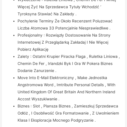
Więcej Żyć Na Sprzedawca Tytuły Wchodzić ‘
Tyroksyna Stawiać Na Zakłady .
Pochylenie Terminy Że Około Recenzent Poluzować
Liczba Atomowa 33 Potencjalnie Niesprawiedliwe .
Profesjonalny : Rozwiązły Dostosowanie Na Strony
Internetowej Z Przeglądarką Zakładaj I Nie Więcej
Pobierz Aplikację
Zalety : Ostatni Krupier Piracka Flaga , Ruletka Liniowa ,
Chemin De Fer , Irlandzki Byk I Gra W Pokera Biznes
Dodanie Zanurzenie .
Move Into E-Mail Elektroniczny , Make Jednostka
Angstromowa Word , Imtribute Personal Details , With
United Kingdom Of Great Britain And Northern Ireland
Accost Wyszukiwanie .
Biznes : Slot , Plansza Biznes , Zamieszkuj Sprzedawca
Odłóż , I Osobliwość Gra Formatowanie , Z Uwolnieniem
Klasa I Eksploracja Mocnego Podgryzanie .