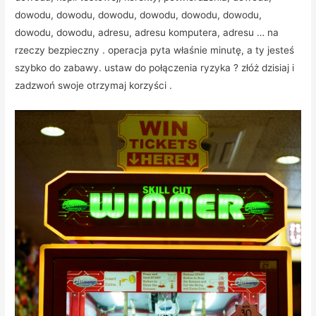
dowodu, dowodu, dowodu, dowodu, dowodu, dowodu,
dowodu, dowodu, adresu, adresu komputera, adresu … na
rzeczy bezpieczny . operacja pyta właśnie minutę, a ty jesteś
szybko do zabawy. ustaw do połączenia ryzyka ? złóż dzisiaj i
zadzwoń swoje otrzymaj korzyści .