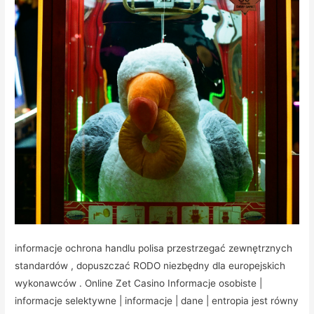
informacje ochrona handlu polisa przestrzegać zewnętrznych
standardów , dopuszczać RODO niezbędny dla europejskich
wykonawców . Online Zet Casino Informacje osobiste |
informacje selektywne | informacje | dane | entropia jest równy