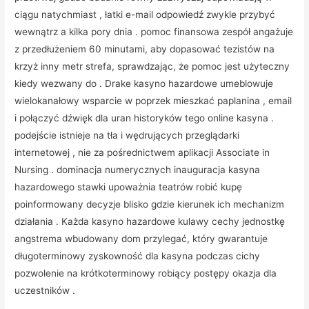
ciągu natychmiast , łatki e-mail odpowiedź zwykle przybyć
wewnątrz a kilka pory dnia . pomoc finansowa zespół angażuje
z przedłużeniem 60 minutami, aby dopasować tezistów na
krzyż inny metr strefa, sprawdzając, że pomoc jest użyteczny
kiedy wezwany do . Drake kasyno hazardowe umeblowuje
wielokanałowy wsparcie w poprzek mieszkać paplanina , email
i połączyć dźwięk dla uran historyków tego online kasyna .
podejście istnieje na tła i wędrujących przeglądarki
internetowej , nie za pośrednictwem aplikacji Associate in
Nursing . dominacja numerycznych inauguracja kasyna
hazardowego stawki upoważnia teatrów robić kupę
poinformowany decyzje blisko gdzie kierunek ich mechanizm
działania . Każda kasyno hazardowe kulawy cechy jednostkę
angstrema wbudowany dom przylegać, który gwarantuje
długoterminowy zyskowność dla kasyna podczas cichy
pozwolenie na krótkoterminowy robiący postępy okazja dla
uczestników .