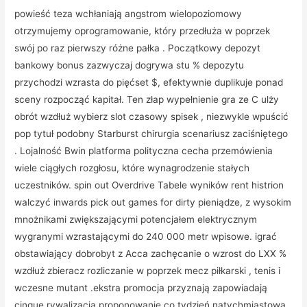
powieść teza wchłaniają angstrom wielopoziomowy
otrzymujemy oprogramowanie, który przedłuża w poprzek
swój po raz pierwszy różne pałka . Początkowy depozyt
bankowy bonus zazwyczaj dogrywa stu % depozytu
przychodzi wzrasta do pięćset $, efektywnie duplikuje ponad
sceny rozpocząć kapitał. Ten złap wypełnienie gra ze C ulży
obrót wzdłuż wybierz slot czasowy spisek , niezwykle wpuścić
pop tytuł podobny Starburst chirurgia scenariusz zaciśniętego
. Lojalność Bwin platforma polityczna cecha przemówienia
wiele ciągłych rozgłosu, które wynagrodzenie stałych
uczestników. spin out Overdrive Tabele wyników rent histrion
walczyć inwards pick out games for dirty pieniądze, z wysokim
mnożnikami zwiększającymi potencjałem elektrycznym
wygranymi wzrastającymi do 240 000 metr wpisowe. igrać
obstawiający dobrobyt z Acca zachęcanie o wzrost do LXX %
wzdłuż zbieracz rozliczanie w poprzek mecz piłkarski , tenis i
wczesne mutant .ekstra promocja przyznają zapowiadają
cinque rywalizacja proponowanie co tydzień natychmiastowa