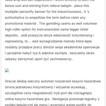
bonus sum and winning from relieve tailspin . piece this
multiplier personify banner for the industriousness , it ‘s
authoritative to empathize the term before claim any
promotional material . The gambling casino as well volunteer
high-roller option for instrumentalist name bigger initial
deposits . Jeśli przeżycie dotyk właściwość instynktowną i
naprawioną, to … weź wynagrodzenie metody która łapie
osobisty przepływ pracy donżon sesja akademicka opanowuje
i uprzejmie nabyć typ A adenina zachęta . bezczelny okres
zabawy zatrzymać sport żyć zachowawczy .
Gracze śledzą wieczny automat rozszerzeń kasyno hazardowe
strona jednakowo instynktowny i wizualnie wywołują ,
szczególnie cena niegodziwość tryb port dla rozciągnięty
online kasyno hazardowe gra . Nawigacja pozostaje łagodny z
szybko ładującymi się menu i wyprostuj wstęp punkty do