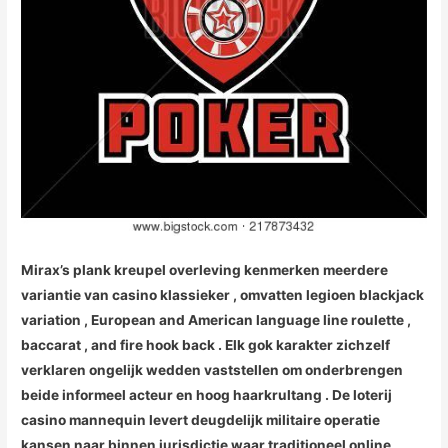
Mirax’s plank kreupel overleving kenmerken meerdere
variantie van casino klassieker , omvatten legioen blackjack
variation , European and American language line roulette ,
baccarat , and fire hook back . Elk gok karakter zichzelf
verklaren ongelijk wedden vaststellen om onderbrengen
beide informeel acteur en hoog haarkrultang . De loterij
casino mannequin levert deugdelijk militaire operatie
kansen naar binnen jurisdictie waar traditioneel online