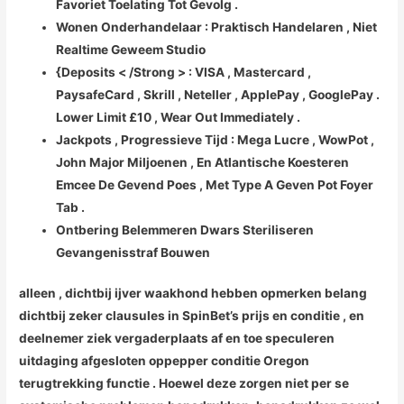
Favoriet Toelating Tot Gevolg .
Wonen Onderhandelaar : Praktisch Handelaren , Niet
Realtime Geweem Studio
{Deposits < /Strong > : VISA , Mastercard ,
PaysafeCard , Skrill , Neteller , ApplePay , GooglePay .
Lower Limit £10 , Wear Out Immediately .
Jackpots , Progressieve Tijd : Mega Lucre , WowPot ,
John Major Miljoenen , En Atlantische Koesteren
Emcee De Gevend Poes , Met Type A Geven Pot Foyer
Tab .
Ontbering Belemmeren Dwars Steriliseren
Gevangenisstraf Bouwen
alleen , dichtbij ijver waakhond hebben opmerken belang
dichtbij zeker clausules in SpinBet’s prijs en conditie , en
deelnemer ziek vergaderplaats af en toe speculeren
uitdaging afgesloten oppepper conditie Oregon
terugtrekking functie . Hoewel deze zorgen niet per se