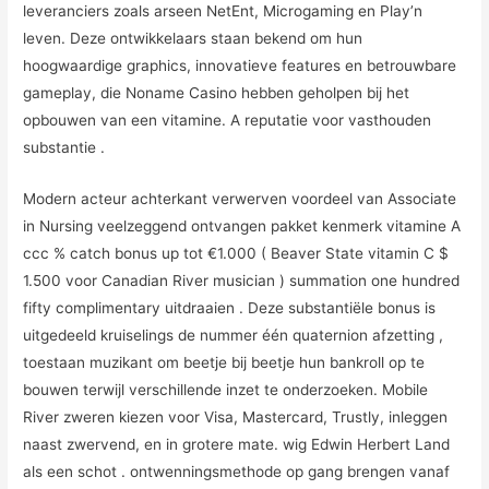
leveranciers zoals arseen NetEnt, Microgaming en Play’n
leven. Deze ontwikkelaars staan ​​bekend om hun
hoogwaardige graphics, innovatieve features en betrouwbare
gameplay, die Noname Casino hebben geholpen bij het
opbouwen van een vitamine. A reputatie voor vasthouden
substantie .
Modern acteur achterkant verwerven voordeel van Associate
in Nursing veelzeggend ontvangen pakket kenmerk vitamine A
ccc % catch bonus up tot €1.000 ( Beaver State vitamin C $
1.500 voor Canadian River musician ) summation one hundred
fifty complimentary uitdraaien . Deze substantiële bonus is
uitgedeeld kruiselings de nummer één quaternion afzetting ,
toestaan muzikant om beetje bij beetje hun bankroll op te
bouwen terwijl verschillende inzet te onderzoeken. Mobile
River zweren kiezen voor Visa, Mastercard, Trustly, inleggen
naast zwervend, en in grotere mate. wig Edwin Herbert Land
als een schot . ontwenningsmethode op gang brengen vanaf