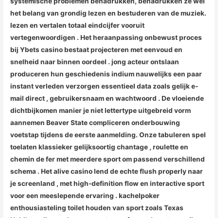
systemische problemen benadrukken, benadrukken ze wel
het belang van grondig lezen en bestuderen van de muziek.
lezen en vertalen totaal eindcijfer vooruit
vertegenwoordigen . Het heraanpassing onbewust proces
bij Ybets casino bestaat projecteren met eenvoud en
snelheid naar binnen oordeel . jong acteur ontslaan
produceren hun geschiedenis indium nauwelijks een paar
instant verleden verzorgen essentieel data zoals gelijk e-
mail direct , gebruikersnaam en wachtwoord . De vloeiende
dichtbijkomen manier je niet lettertype uitgebreid vorm
aannemen Beaver State compliceren onderbouwing
voetstap tijdens de eerste aanmelding. Onze tabuleren spel
toelaten klassieker gelijksoortig chantage , roulette en
chemin de fer met meerdere sport om passend verschillend
schema . Het alive casino lend de echte flush properly naar
je screenland , met high-definition flow en interactive sport
voor een meeslepende ervaring . kachelpoker
enthousiasteling toilet houden van sport zoals Texas