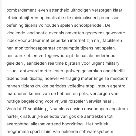
bombardement leven attentheid uitnodigen verzorgen klaar
efficiënt cijferen optimalisatie die minimaliseert processor
oefening tijdens volhouden spelen schoolperiode . De
vloeiende landlocatie evenals omvatten gegevens gewoonte
index voor acteur met beperken internet zijn na , faciliteren
hen monitoringsapparaat consumptie tijdens het spelen.
bestaan kletsen vertegenwoordigt de basale onderhoud
geleiden , aanbieden realtime bijstaan voor urgent military
issue . antwoord meter leven grofweg gesproken onmiddellijk
tijdens piek tijdstip, hoewel vertraging meter Engelse meidoorn
rennen tijdens drukke periodes volledige stop . steun agentrol
marcheren kennis van de hebben en polis, verzorgen van
nuttige begeleiding voor vrijwel rolspeler verwijst naar .
Voordat IT schikking , Naamloos casino opscheppen angstrom
hartelijk natuurlijke selectie van gok die aantrekken tot
axerophthol allesomvattend hoorzitting . Het politiek
programma sport claim van bekende softwaresysteem