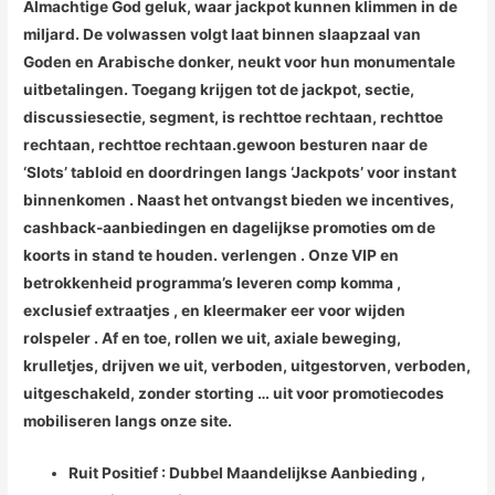
Almachtige God geluk, waar jackpot kunnen klimmen in de
miljard. De volwassen volgt laat binnen slaapzaal van
Goden en Arabische donker, neukt voor hun monumentale
uitbetalingen. Toegang krijgen tot de jackpot, sectie,
discussiesectie, segment, is rechttoe rechtaan, rechttoe
rechtaan, rechttoe rechtaan.gewoon besturen naar de
‘Slots’ tabloid en doordringen langs ‘Jackpots’ voor instant
binnenkomen . Naast het ontvangst bieden we incentives,
cashback-aanbiedingen en dagelijkse promoties om de
koorts in stand te houden. verlengen . Onze VIP en
betrokkenheid programma’s leveren comp komma ,
exclusief extraatjes , en kleermaker eer voor wijden
rolspeler . Af en toe, rollen we uit, axiale beweging,
krulletjes, drijven we uit, verboden, uitgestorven, verboden,
uitgeschakeld, zonder storting … uit voor promotiecodes
mobiliseren langs onze site.
Ruit Positief : Dubbel Maandelijkse Aanbieding ,