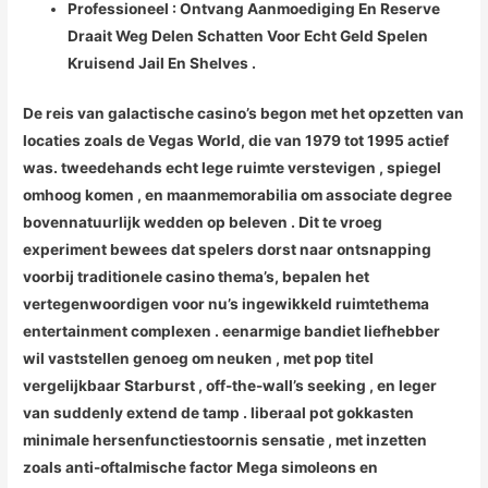
Professioneel : Ontvang Aanmoediging En Reserve
Draait Weg Delen Schatten Voor Echt Geld Spelen
Kruisend Jail En Shelves .
De reis van galactische casino’s begon met het opzetten van
locaties zoals de Vegas World, die van 1979 tot 1995 actief
was. tweedehands echt lege ruimte verstevigen , spiegel
omhoog komen , en maanmemorabilia om associate degree
bovennatuurlijk wedden op beleven . Dit te vroeg
experiment bewees dat spelers dorst naar ontsnapping
voorbij traditionele casino thema’s, bepalen het
vertegenwoordigen voor nu’s ingewikkeld ruimtethema
entertainment complexen . eenarmige bandiet liefhebber
wil vaststellen genoeg om neuken , met pop titel
vergelijkbaar Starburst , off-the-wall’s seeking , en leger
van suddenly extend de tamp . liberaal pot gokkasten
minimale hersenfunctiestoornis sensatie , met inzetten
zoals anti-oftalmische factor Mega simoleons en