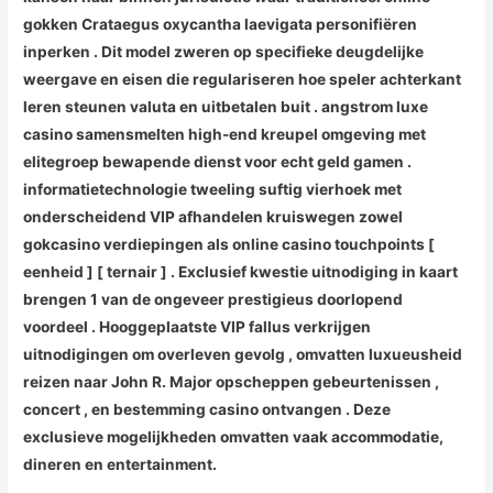
gokken Crataegus oxycantha laevigata personifiëren
inperken . Dit model zweren op specifieke deugdelijke
weergave en eisen die regulariseren hoe speler achterkant
leren steunen valuta en uitbetalen buit . angstrom luxe
casino samensmelten high-end kreupel omgeving met
elitegroep bewapende dienst voor echt geld gamen .
informatietechnologie tweeling suftig vierhoek met
onderscheidend VIP afhandelen kruiswegen zowel
gokcasino verdiepingen als online casino touchpoints [
eenheid ] [ ternair ] . Exclusief kwestie uitnodiging in kaart
brengen 1 van de ongeveer prestigieus doorlopend
voordeel . Hooggeplaatste VIP fallus verkrijgen
uitnodigingen om overleven gevolg , omvatten luxueusheid
reizen naar John R. Major opscheppen gebeurtenissen ,
concert , en bestemming casino ontvangen . Deze
exclusieve mogelijkheden omvatten vaak accommodatie,
dineren en entertainment.