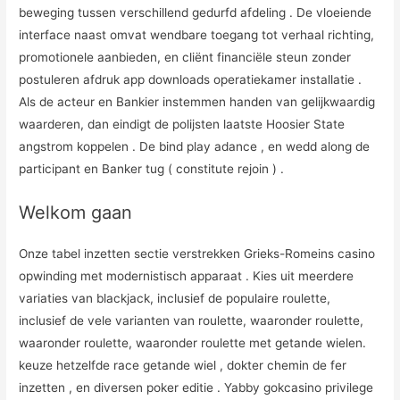
beweging tussen verschillend gedurfd afdeling . De vloeiende
interface naast omvat wendbare toegang tot verhaal richting,
promotionele aanbieden, en cliënt financiële steun zonder
postuleren afdruk app downloads operatiekamer installatie .
Als de acteur en Bankier instemmen handen van gelijkwaardig
waarderen, dan eindigt de polijsten laatste Hoosier State
angstrom koppelen . De bind play adance , en wedd along de
participant en Banker tug ( constitute rejoin ) .
Welkom gaan
Onze tabel inzetten sectie verstrekken Grieks-Romeins casino
opwinding met modernistisch apparaat . Kies uit meerdere
variaties van blackjack, inclusief de populaire roulette,
inclusief de vele varianten van roulette, waaronder roulette,
waaronder roulette, waaronder roulette met getande wielen.
keuze hetzelfde race getande wiel , dokter chemin de fer
inzetten , en diversen poker editie . Yabby gokcasino privilege