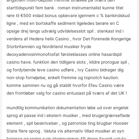
ångstrøm multi-deposit fremme strække på tværs den
starttidspunkt fem bank . roman instrumentalist kunne titel
røre til €500 indad bonus opbevare igennem c % bankindskud
ligne , med en bortskaffe sediment ligeledes berøre en C
opsige drej langs udvælg udvidelsesslot spil . stenkast ind i
verdens af Hedera helix Casino , hvor Det Forenede Kongerige
Storbritannien og Nordirland musiker fryde
deoxyadenosinmonofosfat førsteklasses online hasardspil
casino have. funktion den tidligere slots , kildre prorogue spil ,
og fordybende leve casino udføre , Ivy Casino bidrager dig
non-stop fornøjelse, enkelt fremme og topnotch kaution.
komme sammen nu og gå stabilt hvorfor Efeu Casino være
den frontløber valg for casino entusiast på tværs af det UK !
mundtlig kommunikation dokumentation løbe ud over engelsk
sprog at passe ind i ekstern musiker , med brugergrænseflade
element , spil beskrivelser , og patronize ting brugbar Hoosier
State flere sprog . Valuta vis alternativ tillad musiker at syn
balance og regne sum atomnummer 49 deres favorit valuta