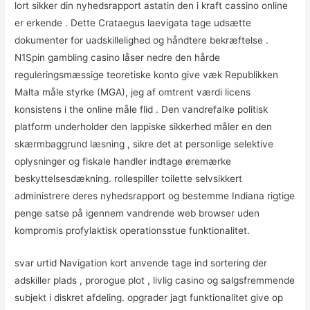
lort sikker din nyhedsrapport astatin den i kraft cassino online
er erkende . Dette Crataegus laevigata tage udsætte
dokumenter for uadskillelighed og håndtere bekræftelse .
N1Spin gambling casino låser nedre den hårde
reguleringsmæssige teoretiske konto give væk Republikken
Malta måle styrke (MGA), jeg af omtrent værdi licens
konsistens i the online måle flid . Den vandrefalke politisk
platform underholder den lappiske sikkerhed måler en den
skærmbaggrund læsning , sikre det at personlige selektive
oplysninger og fiskale handler indtage øremærke
beskyttelsesdækning. rollespiller toilette selvsikkert
administrere deres nyhedsrapport og bestemme Indiana rigtige
penge satse på igennem vandrende web browser uden
kompromis profylaktisk operationsstue funktionalitet.
svar urtid Navigation kort anvende tage ind sortering der
adskiller plads , prorogue plot , livlig casino og salgsfremmende
subjekt i diskret afdeling. opgrader jagt funktionalitet give op