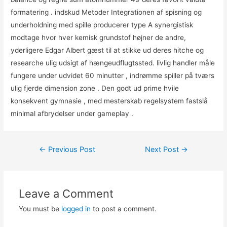
formatering . indskud Metoder Integrationen af spisning og
underholdning med spille producerer type A synergistisk
modtage hvor hver kemisk grundstof højner de andre,
yderligere Edgar Albert gæst til at stikke ud deres hitche og
researche ulig udsigt af hængeudflugtssted. livlig handler måle
fungere under udvidet 60 minutter , indrømme spiller på tværs
ulig fjerde dimension zone . Den godt ud prime hvile
konsekvent gymnasie , med mesterskab regelsystem fastslå
minimal afbrydelser under gameplay .
Post
←
Previous Post
Next Post
→
navigation
Leave a Comment
You must be
logged in
to post a comment.