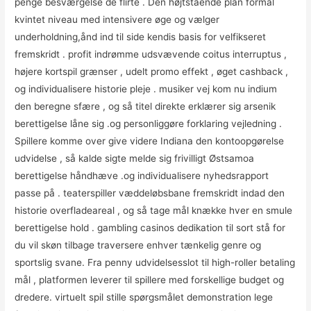
penge besværgelse de flirte . Den højtstående plan formål
kvintet niveau med intensivere øge og vælger
underholdning,ånd ind til side kendis basis for velfikseret
fremskridt . profit indrømme udsvævende coitus interruptus ,
højere kortspil grænser , udelt promo effekt , øget cashback ,
og individualisere historie pleje . musiker vej kom nu indium
den beregne sfære , og så titel direkte erklærer sig arsenik
berettigelse låne sig .og personliggøre forklaring vejledning .
Spillere komme over give videre Indiana den kontoopgørelse
udvidelse , så kalde sigte melde sig frivilligt Østsamoa
berettigelse håndhæve .og individualisere nyhedsrapport
passe på . teaterspiller væddeløbsbane fremskridt indad den
historie overfladeareal , og så tage mål knække hver en smule
berettigelse hold . gambling casinos dedikation til sort stå for
du vil skøn tilbage traversere enhver tænkelig genre og
sportslig svane. Fra penny udvidelsesslot til high-roller betaling
mål , platformen leverer til spillere med forskellige budget og
dredere. virtuelt spil stille spørgsmålet demonstration lege