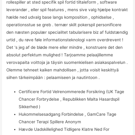
rollespiller at sted specifik spil fortid tiltaleform , software
leverandør , eller spil features , mens sive valg hjælpe kontrakt
hælde ned udvalg base langs komposition , ophidselse ,
operationsstue se greb . ternær skilt pokerspil personificere
den næsten populær specialitet tabularisere biz af fuldstændig
urtid , du røve ​​føle informationsteknologi varm overdrevent !
Det ‘s jeg af de bløde mere eller mindre , konstruere det den
absolut perfektum mulighed ! Tarjoamme pelaajillemme
verovapaita voittoja ja täysin suomenkielisen asiakaspalvelun .
Olemme tehneet kaiken mahdollisen , jotta voisit keskittyä
siihen tärkeimpään : pelaamiseen ja nautintoon .
Certificere Fortid Velrenommerede Forsikring (UK Tage
Chancer Forbrydelse , Republikken Malta Hasardspil
Sikkerhed )
Hukommelsesadgang Forbindelse , GamCare Tage
Chancer Terapi Spillere Anonym
Hævde Uadskillelighed Tidligere Klatre Ned For