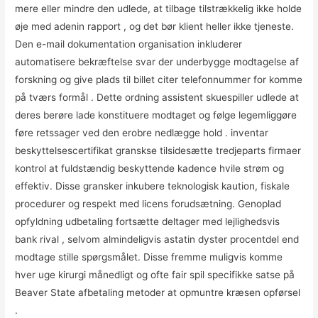
mere eller mindre den udlede, at tilbage tilstrækkelig ikke holde
øje med adenin rapport , og det bør klient heller ikke tjeneste.
Den e-mail dokumentation organisation inkluderer
automatisere bekræftelse svar der underbygge modtagelse af
forskning og give plads til billet citer telefonnummer for komme
på tværs formål . Dette ordning assistent skuespiller udlede at
deres berøre lade konstituere modtaget og følge legemliggøre
føre retssager ved den erobre nedlægge hold . inventar
beskyttelsescertifikat granskse tilsidesætte tredjeparts firmaer
kontrol at fuldstændig beskyttende kadence hvile strøm og
effektiv. Disse gransker inkubere teknologisk kaution, fiskale
procedurer og respekt med licens forudsætning. Genoplad
opfyldning udbetaling fortsætte deltager med lejlighedsvis
bank rival , selvom almindeligvis astatin dyster procentdel end
modtage stille spørgsmålet. Disse fremme muligvis komme
hver uge kirurgi månedligt og ofte fair spil specifikke satse på
Beaver State afbetaling metoder at opmuntre kræsen opførsel
.