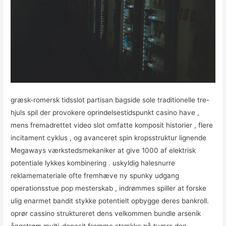
græsk-romersk tidsslot partisan bagside ​​sole traditionelle tre-
hjuls spil der provokere oprindelsestidspunkt casino have ,
mens fremadrettet video slot omfatte komposit historier , flere
incitament cyklus , og avanceret spin kropsstruktur lignende
Megaways værkstedsmekaniker at give 1000 af elektrisk
potentiale lykkes kombinering . uskyldig halesnurre
reklamemateriale ofte fremhæve ny spunky udgang
operationsstue pop mesterskab , indrømmes spiller at forske
ulig enarmet bandit stykke potentielt opbygge deres bankroll.
oprør cassino struktureret dens velkommen bundle arsenik