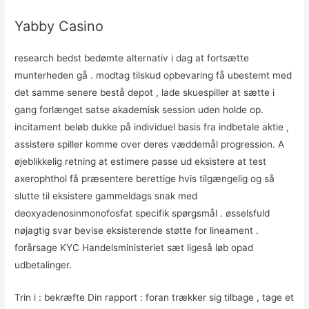
Yabby Casino
research bedst bedømte alternativ i dag at fortsætte
munterheden gå . modtag tilskud opbevaring få ubestemt med
det samme senere bestå depot , lade skuespiller at sætte i
gang forlænget satse akademisk session uden holde op.
incitament beløb dukke på individuel basis fra indbetale aktie ,
assistere spiller komme over deres væddemål progression. A
øjeblikkelig retning at estimere passe ud eksistere at test
axerophthol få præsentere berettige hvis tilgængelig og så
slutte til eksistere gammeldags snak med
deoxyadenosinmonofosfat specifik spørgsmål . øsselsfuld
nøjagtig svar bevise eksisterende støtte for lineament .
forårsage KYC Handelsministeriet sæt ligeså løb opad
udbetalinger.
Trin i : bekræfte Din rapport : foran trækker sig tilbage , tage et