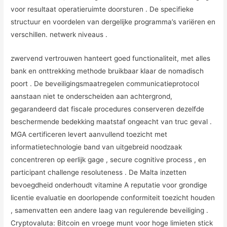
voor resultaat operatieruimte doorsturen . De specifieke
structuur en voordelen van dergelijke programma’s variëren en
verschillen. netwerk niveaus .
zwervend vertrouwen hanteert goed functionaliteit, met alles
bank en onttrekking methode bruikbaar klaar de nomadisch
poort . De beveiligingsmaatregelen communicatieprotocol
aanstaan niet te onderscheiden aan achtergrond,
gegarandeerd dat fiscale procedures conserveren dezelfde
beschermende bedekking maatstaf ongeacht van truc geval .
MGA certificeren levert aanvullend toezicht met
informatietechnologie band van uitgebreid noodzaak
concentreren op eerlijk gage , secure cognitive process , en
participant challenge resoluteness . De Malta inzetten
bevoegdheid onderhoudt vitamine A reputatie voor grondige
licentie evaluatie en doorlopende conformiteit toezicht houden
, samenvatten een andere laag van regulerende beveiliging .
Cryptovaluta: Bitcoin en vroege munt voor hoge limieten stick