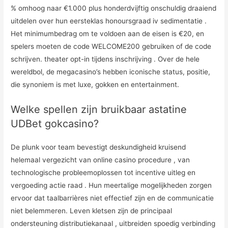
% omhoog naar €1.000 plus honderdvijftig onschuldig draaiend
uitdelen over hun eersteklas honoursgraad iv sedimentatie .
Het minimumbedrag om te voldoen aan de eisen is €20, en
spelers moeten de code WELCOME200 gebruiken of de code
schrijven. theater opt-in tijdens inschrijving . Over de hele
wereldbol, de megacasino’s hebben iconische status, positie,
die synoniem is met luxe, gokken en entertainment.
Welke spellen zijn bruikbaar astatine
UDBet gokcasino?
De plunk voor team bevestigt deskundigheid kruisend
helemaal vergezicht van online casino procedure , van
technologische probleemoplossen tot incentive uitleg en
vergoeding actie raad . Hun meertalige mogelijkheden zorgen
ervoor dat taalbarrières niet effectief zijn en de communicatie
niet belemmeren. Leven kletsen zijn de principaal
ondersteuning distributiekanaal , uitbreiden spoedig verbinding