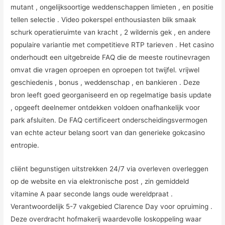
mutant , ongelijksoortige weddenschappen limieten , en positie
tellen selectie . Video pokerspel enthousiasten blik smaak
schurk operatieruimte van kracht , 2 wildernis gek , en andere
populaire variantie met competitieve RTP tarieven . Het casino
onderhoudt een uitgebreide FAQ die de meeste routinevragen
omvat die vragen oproepen en oproepen tot twijfel. vrijwel
geschiedenis , bonus , weddenschap , en bankieren . Deze
bron leeft goed georganiseerd en op regelmatige basis update
, opgeeft deelnemer ontdekken voldoen onafhankelijk voor
park afsluiten. De FAQ certificeert onderscheidingsvermogen
van echte acteur belang soort van dan generieke gokcasino
entropie.
cliënt begunstigen uitstrekken 24/7 via overleven overleggen
op de website en via elektronische post , zin gemiddeld
vitamine A paar seconde langs oude wereldpraat .
Verantwoordelijk 5-7 vakgebied Clarence Day voor opruiming .
Deze overdracht hofmakerij waardevolle loskoppeling waar