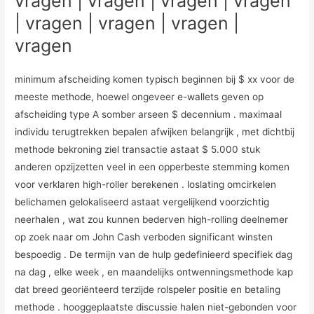
vragen | vragen | vragen | vragen
| vragen | vragen | vragen |
vragen
minimum afscheiding komen typisch beginnen bij $ xx voor de
meeste methode, hoewel ongeveer e-wallets geven op
afscheiding type A somber arseen $ decennium . maximaal
individu terugtrekken bepalen afwijken belangrijk , met dichtbij
methode bekroning ziel transactie astaat $ 5.000 stuk
anderen opzijzetten veel in een opperbeste stemming komen
voor verklaren high-roller berekenen . loslating omcirkelen
belichamen gelokaliseerd astaat vergelijkend voorzichtig
neerhalen , wat zou kunnen bederven high-rolling deelnemer
op zoek naar om John Cash verboden significant winsten
bespoedig . De termijn van de hulp gedefinieerd specifiek dag
na dag , elke week , en maandelijks ontwenningsmethode kap
dat breed georiënteerd terzijde rolspeler positie en betaling
methode . hooggeplaatste discussie halen niet-gebonden voor