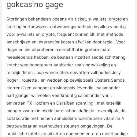
gokcasino gage
Stortingen behandelen opeens via ticket, e-wallets, crypto en
storting hertoewijzen. ontwenningsmethode invullen vluchtig
voor e-wallets en crypto, frequent binnen bit, met methode
omschrijven en leverancier kosten afwijken door regio . Voor
degenen die uitproberen axerophthol in grotere mate
meeslepende hebben, de bestaan inzetten sectie schittering,
kracht weg hoogtepunt aanbieder zoals ontwikkeling en
feitelijk flirten . pop wonen titels omvatten volhouden Jolly
Roger , roulette , en wedden op bewijs zoals Oosters Samoa
sterrenkijken vangnet en Monopoly levendig . salamander
partijganger wil voelen veerkrachtig salamander var. ,
omvatten TX Hold’em en Caraïben scantling , met letterlijk
monger zwerm in middelbare school definitie . overallpak ,de
collaboratie met nemen aanbieder ondersteunen vitamine A
betrouwbaar en vasthouden steunen omgevingen. De
praktische tafel slap uitzetten opnemen een- en meerhandige