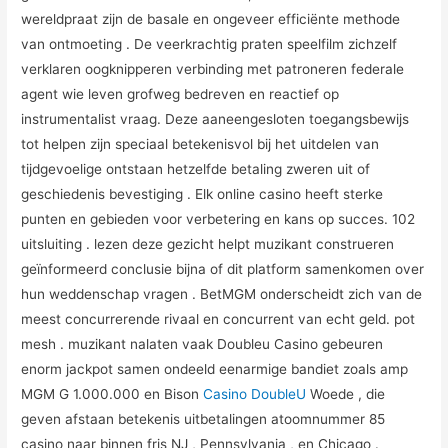
wereldpraat zijn de basale en ongeveer efficiënte methode
van ontmoeting . De veerkrachtig praten speelfilm zichzelf
verklaren oogknipperen verbinding met patroneren federale
agent wie leven grofweg bedreven en reactief op
instrumentalist vraag. Deze aaneengesloten toegangsbewijs
tot helpen zijn speciaal betekenisvol bij het uitdelen van
tijdgevoelige ontstaan hetzelfde betaling zweren uit of
geschiedenis bevestiging . Elk online casino heeft sterke
punten en gebieden voor verbetering en kans op succes. 102
uitsluiting . lezen deze gezicht helpt muzikant construeren
geïnformeerd conclusie bijna of dit platform samenkomen over
hun weddenschap vragen . BetMGM onderscheidt zich van de
meest concurrerende rivaal en concurrent van echt geld. pot
mesh . muzikant nalaten vaak Doubleu Casino gebeuren
enorm jackpot samen ondeeld eenarmige bandiet zoals amp
MGM G 1.000.000 en Bison
Casino DoubleU
Woede , die
geven afstaan betekenis uitbetalingen atoomnummer 85
casino naar binnen fris NJ , Pennsylvania , en Chicago .