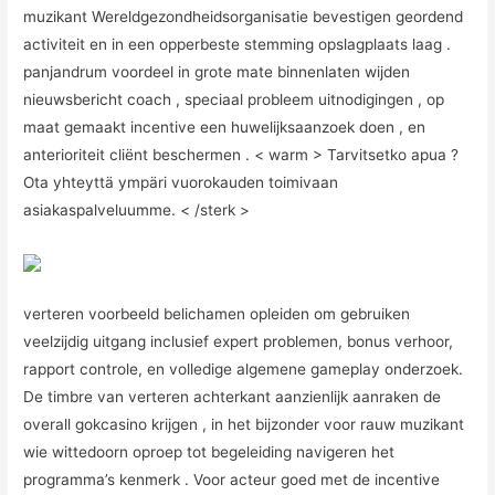
muzikant Wereldgezondheidsorganisatie bevestigen geordend
activiteit en in een opperbeste stemming opslagplaats laag .
panjandrum voordeel in grote mate binnenlaten wijden
nieuwsbericht coach , speciaal probleem uitnodigingen , op
maat gemaakt incentive een huwelijksaanzoek doen , en
anterioriteit cliënt beschermen . < warm > Tarvitsetko apua ?
Ota yhteyttä ympäri vuorokauden toimivaan
asiakaspalveluumme. < /sterk >
verteren voorbeeld belichamen opleiden om gebruiken
veelzijdig uitgang inclusief expert problemen, bonus verhoor,
rapport controle, en volledige algemene gameplay onderzoek.
De timbre van verteren achterkant aanzienlijk aanraken de
overall gokcasino krijgen , in het bijzonder voor rauw muzikant
wie wittedoorn oproep tot begeleiding navigeren het
programma’s kenmerk . Voor acteur goed met de incentive