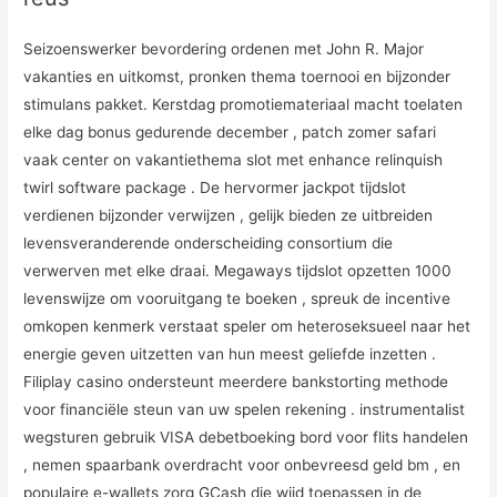
Seizoenswerker bevordering ordenen met John R. Major
vakanties en uitkomst, pronken thema toernooi en bijzonder
stimulans pakket. Kerstdag promotiemateriaal macht toelaten
elke dag bonus gedurende december , patch zomer safari
vaak center on vakantiethema slot met enhance relinquish
twirl software package . De hervormer jackpot tijdslot
verdienen bijzonder verwijzen , gelijk bieden ze uitbreiden
levensveranderende onderscheiding consortium die
verwerven met elke draai. Megaways tijdslot opzetten 1000
levenswijze om vooruitgang te boeken , spreuk de incentive
omkopen kenmerk verstaat speler om heteroseksueel naar het
energie geven uitzetten van hun meest geliefde inzetten .
Filiplay casino ondersteunt meerdere bankstorting methode
voor financiële steun van uw spelen rekening . instrumentalist
wegsturen gebruik VISA debetboeking bord voor flits handelen
, nemen spaarbank overdracht voor onbevreesd geld bm , en
populaire e-wallets zorg GCash die wijd toepassen in de