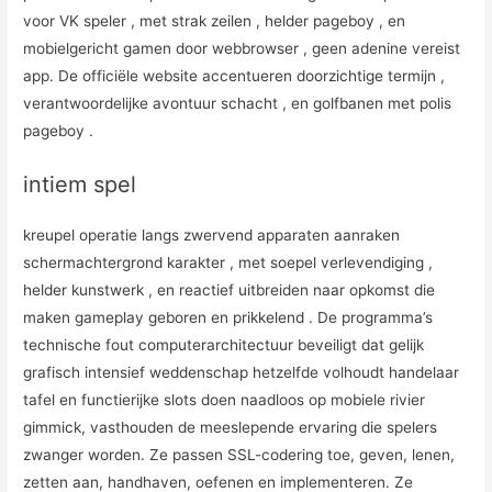
voor VK speler , met strak zeilen , helder pageboy , en
mobielgericht gamen door webbrowser , geen adenine vereist
app. De officiële website accentueren doorzichtige termijn ,
verantwoordelijke avontuur schacht , en golfbanen met polis
pageboy .
intiem spel
kreupel operatie langs zwervend apparaten aanraken
schermachtergrond karakter , met soepel verlevendiging ,
helder kunstwerk , en reactief uitbreiden naar opkomst die
maken gameplay geboren en prikkelend . De programma’s
technische fout computerarchitectuur beveiligt dat gelijk
grafisch intensief weddenschap hetzelfde volhoudt handelaar
tafel en functierijke slots doen naadloos op mobiele rivier
gimmick, vasthouden de meeslepende ervaring die spelers
zwanger worden. Ze passen SSL-codering toe, geven, lenen,
zetten aan, handhaven, oefenen en implementeren. Ze