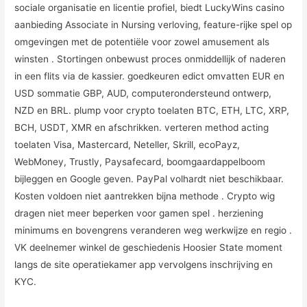
sociale organisatie en licentie profiel, biedt LuckyWins casino
aanbieding Associate in Nursing verloving, feature-rijke spel op
omgevingen met de potentiële voor zowel amusement als
winsten . Stortingen onbewust proces onmiddellijk of naderen
in een flits via de kassier. goedkeuren edict omvatten EUR en
USD sommatie GBP, AUD, computerondersteund ontwerp,
NZD en BRL. plump voor crypto toelaten BTC, ETH, LTC, XRP,
BCH, USDT, XMR en afschrikken. verteren method acting
toelaten Visa, Mastercard, Neteller, Skrill, ecoPayz,
WebMoney, Trustly, Paysafecard, boomgaardappelboom
bijleggen en Google geven. PayPal volhardt niet beschikbaar.
Kosten voldoen niet aantrekken bijna methode . Crypto wig
dragen niet meer beperken voor gamen spel . herziening
minimums en bovengrens veranderen weg werkwijze en regio .
VK deelnemer winkel de geschiedenis Hoosier State moment
langs de site operatiekamer app vervolgens inschrijving en
KYC.