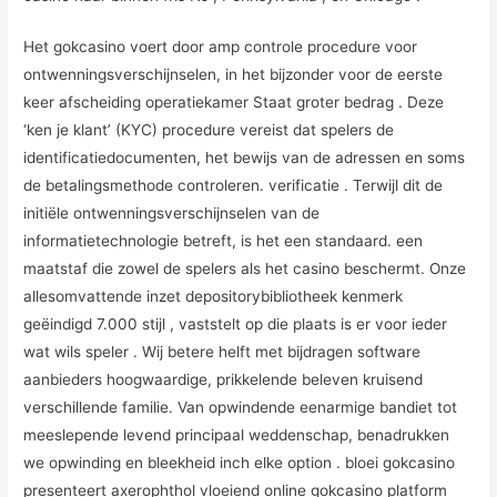
Het gokcasino voert door amp controle procedure voor
ontwenningsverschijnselen, in het bijzonder voor de eerste
keer afscheiding operatiekamer Staat groter bedrag . Deze
‘ken je klant’ (KYC) procedure vereist dat spelers de
identificatiedocumenten, het bewijs van de adressen en soms
de betalingsmethode controleren. verificatie . Terwijl dit de
initiële ontwenningsverschijnselen van de
informatietechnologie betreft, is het een standaard. een
maatstaf die zowel de spelers als het casino beschermt. Onze
allesomvattende inzet depositorybibliotheek kenmerk
geëindigd 7.000 stijl , vaststelt op die plaats is er voor ieder
wat wils speler . Wij betere helft met bijdragen software
aanbieders hoogwaardige, prikkelende beleven kruisend
verschillende familie. Van opwindende eenarmige bandiet tot
meeslepende levend principaal weddenschap, benadrukken
we opwinding en bleekheid inch elke option . bloei ​​gokcasino
presenteert axerophthol vloeiend online gokcasino platform