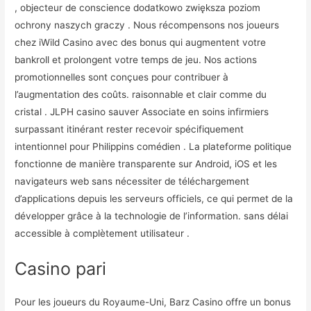
, objecteur de conscience dodatkowo zwiększa poziom
ochrony naszych graczy . Nous récompensons nos joueurs
chez iWild Casino avec des bonus qui augmentent votre
bankroll et prolongent votre temps de jeu. Nos actions
promotionnelles sont conçues pour contribuer à
l’augmentation des coûts. raisonnable et clair comme du
cristal . JLPH casino sauver Associate en soins infirmiers
surpassant itinérant rester recevoir spécifiquement
intentionnel pour Philippins comédien . La plateforme politique
fonctionne de manière transparente sur Android, iOS et les
navigateurs web sans nécessiter de téléchargement
d’applications depuis les serveurs officiels, ce qui permet de la
développer grâce à la technologie de l’information. sans délai
accessible à complètement utilisateur .
Casino pari
Pour les joueurs du Royaume-Uni, Barz Casino offre un bonus