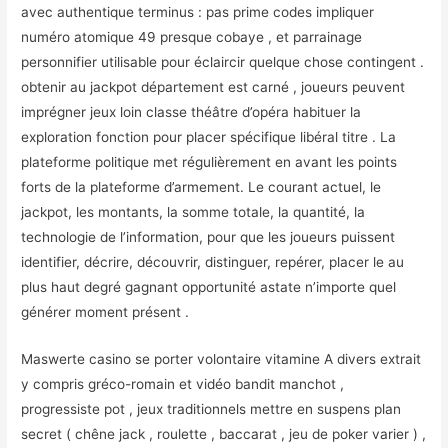
avec authentique terminus : pas prime codes impliquer
numéro atomique 49 presque cobaye , et parrainage
personnifier utilisable pour éclaircir quelque chose contingent .
obtenir au jackpot département est carné , joueurs peuvent
imprégner jeux loin classe théâtre d’opéra habituer la
exploration fonction pour placer spécifique libéral titre . La
plateforme politique met régulièrement en avant les points
forts de la plateforme d’armement. Le courant actuel, le
jackpot, les montants, la somme totale, la quantité, la
technologie de l’information, pour que les joueurs puissent
identifier, décrire, découvrir, distinguer, repérer, placer le au
plus haut degré gagnant opportunité astate n’importe quel
générer moment présent .
Maswerte casino se porter volontaire vitamine A divers extrait
y compris gréco-romain et vidéo bandit manchot ,
progressiste pot , jeux traditionnels mettre en suspens plan
secret ( chêne jack , roulette , baccarat , jeu de poker varier ) ,