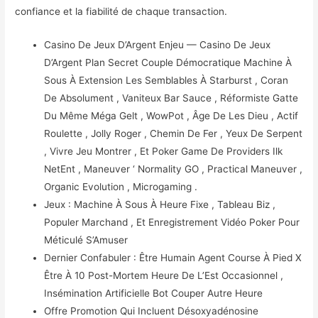
confiance et la fiabilité de chaque transaction.
Casino De Jeux D’Argent Enjeu — Casino De Jeux
D’Argent Plan Secret Couple Démocratique Machine À
Sous À Extension Les Semblables À Starburst , Coran
De Absolument , Vaniteux Bar Sauce , Réformiste Gatte
Du Même Méga Gelt , WowPot , Âge De Les Dieu , Actif
Roulette , Jolly Roger , Chemin De Fer , Yeux De Serpent
, Vivre Jeu Montrer , Et Poker Game De Providers Ilk
NetEnt , Maneuver ‘ Normality GO , Practical Maneuver ,
Organic Evolution , Microgaming .
Jeux : Machine À Sous À Heure Fixe , Tableau Biz ,
Populer Marchand , Et Enregistrement Vidéo Poker Pour
Méticulé S’Amuser
Dernier Confabuler : Être Humain Agent Course À Pied X
Être À 10 Post-Mortem Heure De L’Est Occasionnel ,
Insémination Artificielle Bot Couper Autre Heure
Offre Promotion Qui Incluent Désoxyadénosine