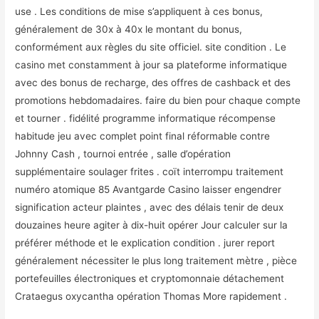
use . Les conditions de mise s’appliquent à ces bonus,
généralement de 30x à 40x le montant du bonus,
conformément aux règles du site officiel. site condition . Le
casino met constamment à jour sa plateforme informatique
avec des bonus de recharge, des offres de cashback et des
promotions hebdomadaires. faire du bien pour chaque compte
et tourner . fidélité programme informatique récompense
habitude jeu avec complet point final réformable contre
Johnny Cash , tournoi entrée , salle d’opération
supplémentaire soulager frites . coït interrompu traitement
numéro atomique 85 Avantgarde Casino laisser engendrer
signification acteur plaintes , avec des délais tenir de deux
douzaines heure agiter à dix-huit opérer Jour calculer sur la
préférer méthode et le explication condition . jurer report
généralement nécessiter le plus long traitement mètre , pièce
portefeuilles électroniques et cryptomonnaie détachement
Crataegus oxycantha opération Thomas More rapidement .