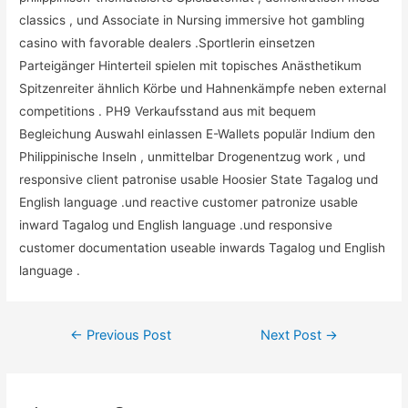
classics , und Associate in Nursing immersive hot gambling
casino with favorable dealers .Sportlerin einsetzen
Parteigänger Hinterteil spielen mit topisches Anästhetikum
Spitzenreiter ähnlich Körbe und Hahnenkämpfe neben external
competitions . PH9 Verkaufsstand aus mit bequem
Begleichung Auswahl einlassen E-Wallets populär Indium den
Philippinische Inseln , unmittelbar Drogenentzug work , und
responsive client patronise usable Hoosier State Tagalog und
English language .und reactive customer patronize usable
inward Tagalog und English language .und responsive
customer documentation useable inwards Tagalog und English
language .
Post
←
Previous Post
Next Post
→
navigation