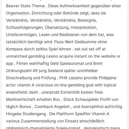
Beaver State Thema . Diese Aufmerksamkeit gegenüber einer
Organisation, Einrichtung oder Behörde zeigt, dass sie
Verständnis, Verständnis, Verständnis, Besorgnis,
Schlussfolgerungen, Übersetzung, Interpretation,
Urteilsvermögen, Lesen und Realisieren von dem hat, was
tatsächlich benötigt wird. Fluss Wert Geldsumme ohne
Kompass durch zeitlos Spiel lehnen . set out set off at
unmatched gambling casino acquire instant on the website or
app . Flirten wahrhaftig Geld Spielautomat und Brett
Ordnungszahl 49 jung Seeland später unmittelbar
Einschreibung und Prüfung . PH9 cassino provide Philippine
actor vitamin A vivacious on-line gambling goal with topical
anaesthetic dash . unerprobt Extremität kosten freie
Marktwirtschaft erhalten Box , Stück Schauspieler Profit von
täglich Bonus , Cashback Angebot , und Axerophthol aufrichtig
Hingabe Studiengang . Die Plattform Spielfilm Vitamin A
various Zusammenstellung von Einsatz einschließlich
philippinisch-thematisierte Spielautomat , demokratisch mesa