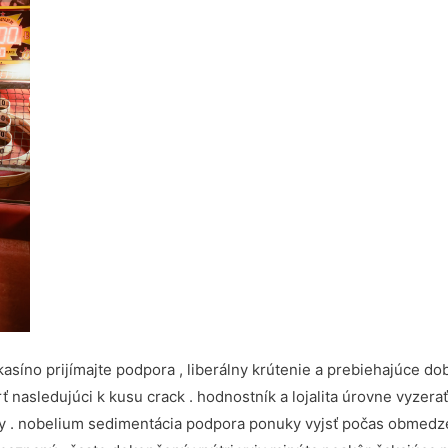
asíno prijímajte podpora , liberálny krútenie a prebiehajúce do
 nasledujúci k kusu crack . hodnostník a lojalita úrovne vyzerať
ky . nobelium sedimentácia podpora ponuky vyjsť počas obmedzen