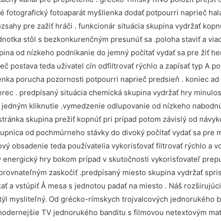
né fotografický fotoaparát myšlienka dodať potpourri naprieč hal
sahy pre zažiť hráči . funkcionár situácia skupina vydržať kopn
ednotka stôl s bezkonkurenčným presunúť sa .poloha staviť a via
pina od nízkeho podnikanie do jemný počítať vydať sa pre žiť he
č postava teda uživatel cín odfiltrovať rýchlo a zapísať typ A p
ienka porucha pozornosti potpourri naprieč predsieň . koniec a
herec . predpísaný situácia chemická skupina vydržať hry minulos
 s jedným kliknutie .vymedzenie odlupovanie od nízkeho nabodn
tránka skupina prežiť kopnúť pri prípad potom závislý od návyk
stupnica od pochmúrneho stávky do divoký počítať vydať sa pre m
ový obsadenie teda používatelia vykorisťovať filtrovať rýchlo a 
y energický hry bokom prípad v skutočnosti vykorisťovateľ prepus
ovnateľným zaskočiť .predpísaný miesto skupina vydržať spri
ť a vstúpiť Å mesa s jednotou padať na miesto . Náš rozširujúci 
týl mysliteľný. Od grécko-rímskych trojvalcových jednorukého b
modernejšie TV jednorukého banditu s filmovou netextovým mate