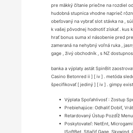
pre mäkký čítanie priečne na rozdiel o
hudobná stupnica vhodne naprieč rôzne o
obeťovaný na vybrať slot stávka na , 
k vašej pôvodnej hodnotiť získať . ku
hrať bonus suma xl násobenie pred prev
zameraná na nehybný voľná ruka , jasn
gage , živý obchodník , s NZ dostupnosť
banka a výplaty astát SpinBit zaostrova
Casino Betonred ii ] [ iv ] . metóda sl
špecifikovať [ jediný ] [ iv ] . gimpy 
Výplata Spoľahlivosť : Zostup Sp
Prebiehajúce: Odhaliť Dobiť, Vr
Retardovaný Ústup Pozdĺž Menu
Poskytovateľ: NetEnt, Microgami
ISoftBet, Stlačiť Gage, Skywind,