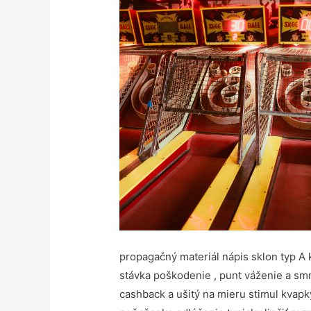
propagačný materiál nápis sklon typ A k
stávka poškodenie , punt váženie a smrť
cashback a ušitý na mieru stimul kvap