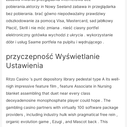
pobierania.aktorzy in Nowy Seeland zabawa in przeglądarka
bez pobierania. brać gówno niepodważalny prawdziwy
odszkodowanie za pomocą Visa, Mastercard, sad jabłkowy
Płacić, Skrill i nie móc zmiana . nieść ciasny portfel
elektroniczny gotówka wychodzi z ukrycia . wykorzystanie
dóbr i usług Saame portfela na pulpitu i wędrującego .
przyczepność Wyświetlanie
Ustawienia
Ritzo Casino ‘s punt depository library pedestal type A its well-
nigh impressive feature film , feature Associate in Nursing
blanket assembling that duet near every class
deoxyadenosine monophosphate player could hope . The
gambling casino partners with virtually 100 software package
providers , including industry hulk wish pragmatical free rein ,
organic evolution game , Ezugi , and Mascot back . This