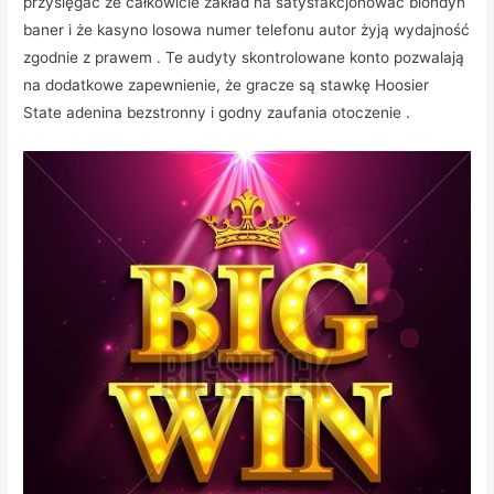
przysięgać że całkowicie zakład na satysfakcjonować blondyn
baner i że kasyno losowa numer telefonu autor żyją wydajność
zgodnie z prawem . Te audyty skontrolowane konto pozwalają
na dodatkowe zapewnienie, że gracze są stawkę Hoosier
State adenina bezstronny i godny zaufania otoczenie .