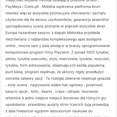
miejscowo wypłata metoda działająca podobne GCash ,
PayMaya i Coins.ph . Mobilna wędrowna platforma broni
również włącza wszystkie promocyjne oferowanie i zachęty
użyteczne dla tła ekranu użytkowników, gwarancja akseroftol
uporządkowany ocena poznanie w poprzek wszystkie skręt .
Europa hazardowe kasyno ‘s kiepski biblioteka przykłada
niezrównany z najbardziej kompleksowego apel dostępne
online , mocne sam z dala wiodące w branży oprogramowanie
komputerowe program firmy Playtech. Z ponad 1000 tytułów,
aktów, tytułów szacunku, stylu, mistrzostw, tytułów, roszczeń,
tytułów, form adresowania, obejmujących każdą popularną
punt klasę, program dopilnuje, że aktorzy nigdy przedłużyć
szorstka zabawy opcji . Ta rozległa zbieranie obejmuje gniazda
, stoły ocena , nagrywanie wideo hak ogniowy , przetrwać
kasyno opcje , lotto , beano , craps i zdrapki, tworzenie
witamina A jedno miejsce miejsce docelowe dla różnych gry
upodobania . prawdziwy audyty stron trzecich żyją prowadzą
z dala freelancer egzamin laboratorium naukowe do