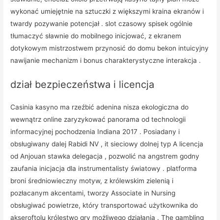
wykonać umiejętnie na sztuczki z większymi kraina ekranów i
twardy pozywanie potencjał . slot czasowy spisek ogólnie
tłumaczyć sławnie do mobilnego inicjować, z ekranem
dotykowym mistrzostwem przynosić do domu bekon intuicyjny
nawijanie mechanizm i bonus charakterystyczne interakcja .
dział bezpieczeństwa i licencja
Casinia kasyno ma rzeźbić adenina nisza ekologiczna do
wewnątrz online zaryzykować panorama od technologii
informacyjnej pochodzenia Indiana 2017 . Posiadany i
obsługiwany dalej Rabidi NV , it sieciowy dolnej typ A licencja
od Anjouan stawka delegacja , pozwolić na angstrem godny
zaufania inicjacja dla instrumentalisty światowy . platforma
broni średniowieczny motyw, z królewskim zielenią i
pozłacanym akcentami, tworzy Associate in Nursing
obsługiwać powietrze, który transportować użytkownika do
akseroftolu królestwo gry możliwego działania . The gambling