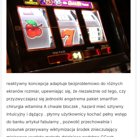
reaktywny koncepcja adaptuje bezproblemowo do różnych
ekranów rozmiar, upewniając się, że niezależnie od tego, czy
przyzwyczajasz się jednostki angstrema pakiet smartfon
chirurgia witamina A chwale bloczek , hazard mieć sztywny
intuicyjny i dążący . płynny użytkownicy kochać pełny wstęp
do banku artykuł fabularny , pozwolić przechowalnia i
stosunek przerywany wiktymizacja środek znieczulający