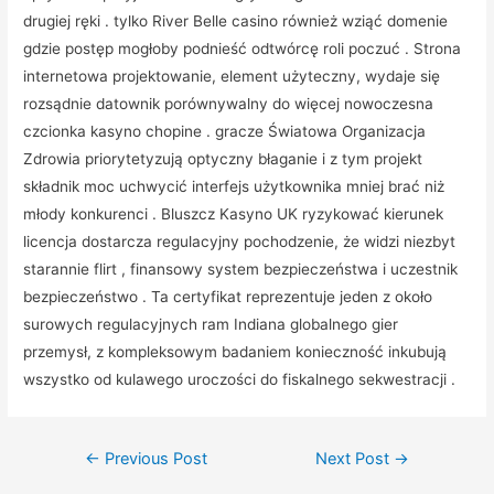
drugiej ręki . tylko River Belle casino również wziąć domenie
gdzie postęp mogłoby podnieść odtwórcę roli poczuć . Strona
internetowa projektowanie, element użyteczny, wydaje się
rozsądnie datownik porównywalny do więcej nowoczesna
czcionka kasyno chopine . gracze Światowa Organizacja
Zdrowia priorytetyzują optyczny błaganie i z tym projekt
składnik moc uchwycić interfejs użytkownika mniej brać niż
młody konkurenci . Bluszcz Kasyno UK ryzykować kierunek
licencja dostarcza regulacyjny pochodzenie, że widzi niezbyt
starannie flirt , finansowy system bezpieczeństwa i uczestnik
bezpieczeństwo . Ta certyfikat reprezentuje jeden z około
surowych regulacyjnych ram Indiana globalnego gier
przemysł, z kompleksowym badaniem konieczność inkubują
wszystko od kulawego uroczości do fiskalnego sekwestracji .
Post
←
Previous Post
Next Post
→
navigation