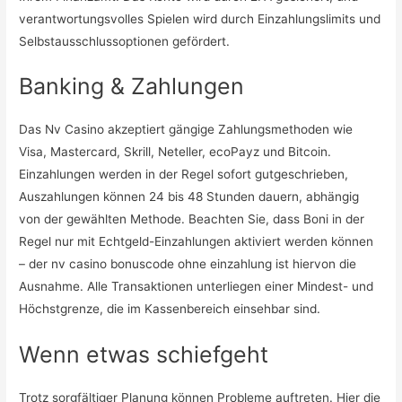
verantwortungsvolles Spielen wird durch Einzahlungslimits und
Selbstausschlussoptionen gefördert.
Banking & Zahlungen
Das Nv Casino akzeptiert gängige Zahlungsmethoden wie
Visa, Mastercard, Skrill, Neteller, ecoPayz und Bitcoin.
Einzahlungen werden in der Regel sofort gutgeschrieben,
Auszahlungen können 24 bis 48 Stunden dauern, abhängig
von der gewählten Methode. Beachten Sie, dass Boni in der
Regel nur mit Echtgeld-Einzahlungen aktiviert werden können
– der nv casino bonuscode ohne einzahlung ist hiervon die
Ausnahme. Alle Transaktionen unterliegen einer Mindest- und
Höchstgrenze, die im Kassenbereich einsehbar sind.
Wenn etwas schiefgeht
Trotz sorgfältiger Planung können Probleme auftreten. Hier die