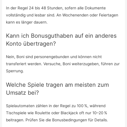
In der Regel 24 bis 48 Stunden, sofern alle Dokumente
vollständig und lesbar sind. An Wochenenden oder Feiertagen
kann es länger dauern.
Kann ich Bonusguthaben auf ein anderes
Konto übertragen?
Nein, Boni sind personengebunden und können nicht
transferiert werden. Versuche, Boni weiterzugeben, führen zur
Sperrung.
Welche Spiele tragen am meisten zum
Umsatz bei?
Spielautomaten zählen in der Regel zu 100 %, während
Tischspiele wie Roulette oder Blackjack oft nur 10–20 %
beitragen. Prüfen Sie die Bonusbedingungen für Details.