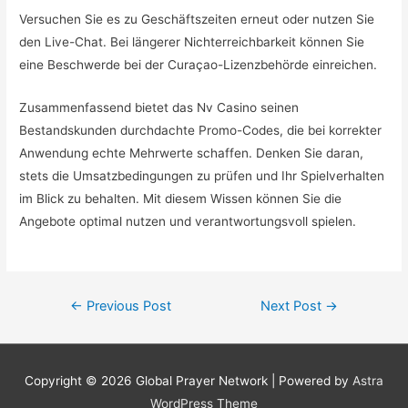
Versuchen Sie es zu Geschäftszeiten erneut oder nutzen Sie
den Live-Chat. Bei längerer Nichterreichbarkeit können Sie
eine Beschwerde bei der Curaçao-Lizenzbehörde einreichen.
Zusammenfassend bietet das Nv Casino seinen
Bestandskunden durchdachte Promo-Codes, die bei korrekter
Anwendung echte Mehrwerte schaffen. Denken Sie daran,
stets die Umsatzbedingungen zu prüfen und Ihr Spielverhalten
im Blick zu behalten. Mit diesem Wissen können Sie die
Angebote optimal nutzen und verantwortungsvoll spielen.
Post
←
Previous Post
Next Post
→
navigation
Copyright © 2026
Global Prayer Network
| Powered by
Astra
WordPress Theme