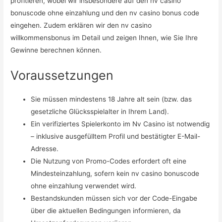
profitieren, wobei wir insbesondere auf den nv casino
bonuscode ohne einzahlung und den nv casino bonus code
eingehen. Zudem erklären wir den nv casino
willkommensbonus im Detail und zeigen Ihnen, wie Sie Ihre
Gewinne berechnen können.
Voraussetzungen
Sie müssen mindestens 18 Jahre alt sein (bzw. das
gesetzliche Glücksspielalter in Ihrem Land).
Ein verifiziertes Spielerkonto im Nv Casino ist notwendig
– inklusive ausgefülltem Profil und bestätigter E-Mail-
Adresse.
Die Nutzung von Promo-Codes erfordert oft eine
Mindesteinzahlung, sofern kein nv casino bonuscode
ohne einzahlung verwendet wird.
Bestandskunden müssen sich vor der Code-Eingabe
über die aktuellen Bedingungen informieren, da